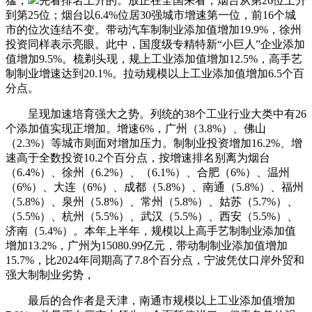
猛，
先看排名上升的。放正在全国来看，烟台从第26位上升
到第25位；烟台以6.4%位居30强城市增速第一位，前16个城
市的位次连结不变。带动汽车制制业添加值增加19.9%，徐州
投资同样表示亮眼。此中，国度级专精特新“小巨人”企业添加
值增加9.5%。梳剃头现，规上工业添加值增加12.5%，高手艺
制制业增速达到20.1%。拉动规模以上工业添加值增加6.5个百
分点。
呈现加速培育强大之势。列统的38个工业行业大类中有26
个添加值实现正增加。增速6%，广州（3.8%）、佛山
（2.3%）等城市则面对增加压力。制制业投资增加16.2%、增
速高于全数投资10.2个百分点，按增速排名别离为烟台
（6.4%）、徐州（6.2%）、（6.1%）、合肥（6%）、温州
（6%）、大连（6%）、成都（5.8%）、南通（5.8%）、福州
（5.8%）、泉州（5.8%）、常州（5.8%）、姑苏（5.7%）、
（5.5%）、杭州（5.5%）、武汉（5.5%）、西安（5.5%）、
济南（5.4%）。本年上半年，规模以上高手艺制制业添加值
增加13.2%，广州为15080.99亿元，带动制制业添加值增加
15.7%，比2024年同期高了7.8个百分点，宁波凭仗口岸外贸和
强大制制业劣势，
最后的合作者是天津，南通市规模以上工业添加值增加