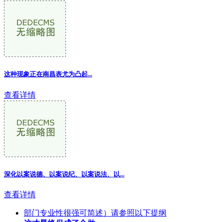
这种现象正在南昌表尤为凸起...
查看详情
深化以案说德、以案说纪、以案说法、以...
查看详情
部门专业性很强可简述）请参照以下提纲