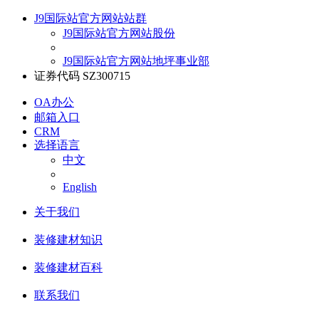
J9国际站官方网站站群
J9国际站官方网站股份
J9国际站官方网站地坪事业部
证券代码 SZ300715
OA办公
邮箱入口
CRM
选择语言
中文
English
关于我们
装修建材知识
装修建材百科
联系我们