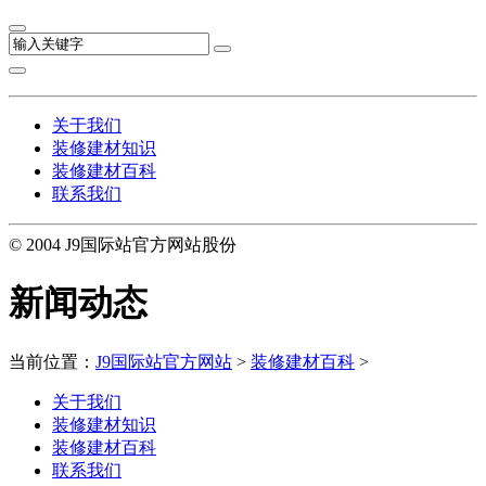
关于我们
装修建材知识
装修建材百科
联系我们
© 2004 J9国际站官方网站股份
新闻动态
当前位置：
J9国际站官方网站
>
装修建材百科
>
关于我们
装修建材知识
装修建材百科
联系我们