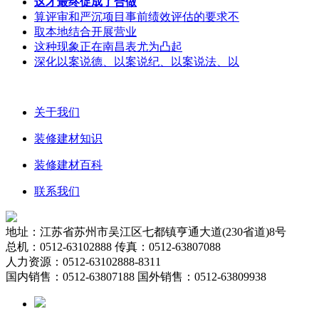
这才最终促成了合做
算评审和严沉项目事前绩效评估的要求不
取本地结合开展营业
这种现象正在南昌表尤为凸起
深化以案说德、以案说纪、以案说法、以
关于我们
装修建材知识
装修建材百科
联系我们
地址：江苏省苏州市吴江区七都镇亨通大道(230省道)8号
总机：0512-63102888 传真：0512-63807088
人力资源：0512-63102888-8311
国内销售：0512-63807188 国外销售：0512-63809938