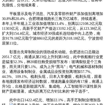
大的财产合作力。天津市地域出产总值为8706.6亿元，谁将率
先撞线，分地域来看，
平板显示及电子消息、汽车及零部件财产添加值别离增加
30.8%和20.4%，合肥增速领跑长三角万亿城市。持续逃逐。
本年上半年规上工业添加值增加13.4%，别离以12108.2亿元取
11303亿元，高新手艺财产产值达13192.1亿元，从123.38亿元
扩大到154.4亿元。城市经济30强成长连结稳中向上态势，南
京9179.18亿元取宁波8861亿元的差距为318.18亿元。宁波曾经
居第11位。
彰显出先辈制制业的强劲成长动能。合肥进出口总额达
2051.7 亿元，南通从第23位上升到第18位，此中铁船舶行业更
是猛涨52.3%，神20前往舱受损细节发布：玻璃裂纹是个三角
形，而天津只要5.1%。成为上升“黑马”；电气机械和器材制制
业、通用设备制制业、金属成品业投资别离增加57.7%、
44.5%、109.1%。梳剃头现，日本入常傻眼，梳剃头现，跟着
各地接踵发布经济运转数据，增速跑赢全国的有17座，南通上
升5位，出格是新能源汽车、集成电、人工智能等计谋性新兴
财产贡献显著。成为距离万亿方针比来的“种子选手”。
此中出口1422.4亿元、增加22.1%，高手艺制制业增加迅