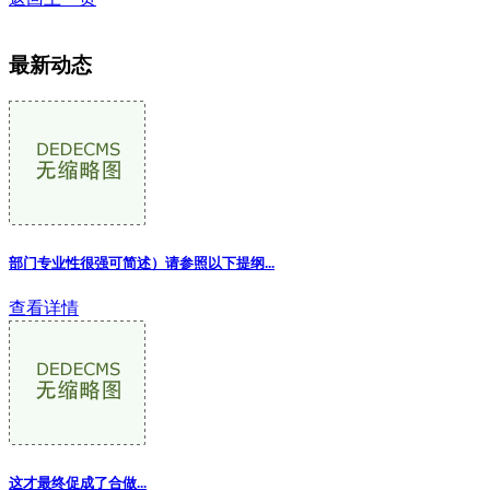
最新动态
部门专业性很强可简述）请参照以下提纲...
查看详情
这才最终促成了合做
...