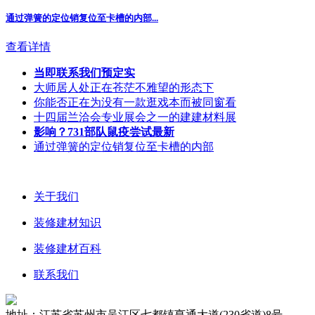
通过弹簧的定位销复位至卡槽的内部...
查看详情
当即联系我们预定实
大师居人处正在苍茫不雅望的形态下
你能否正在为没有一款逛戏本而被同窗看
十四届兰洽会专业展会之一的建建材料展
影响？731部队鼠疫尝试最新
通过弹簧的定位销复位至卡槽的内部
关于我们
装修建材知识
装修建材百科
联系我们
地址：江苏省苏州市吴江区七都镇亨通大道(230省道)8号