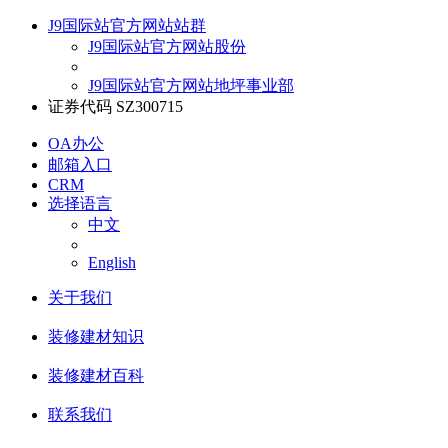
J9国际站官方网站站群
J9国际站官方网站股份
J9国际站官方网站地坪事业部
证券代码 SZ300715
OA办公
邮箱入口
CRM
选择语言
中文
English
关于我们
装修建材知识
装修建材百科
联系我们