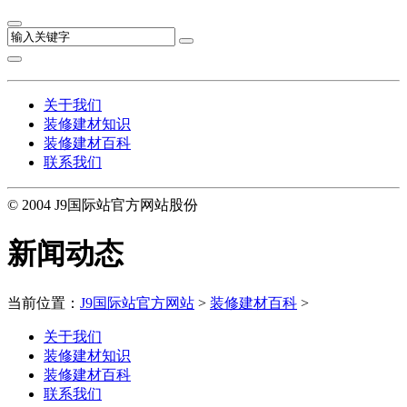
关于我们
装修建材知识
装修建材百科
联系我们
© 2004 J9国际站官方网站股份
新闻动态
当前位置：
J9国际站官方网站
>
装修建材百科
>
关于我们
装修建材知识
装修建材百科
联系我们