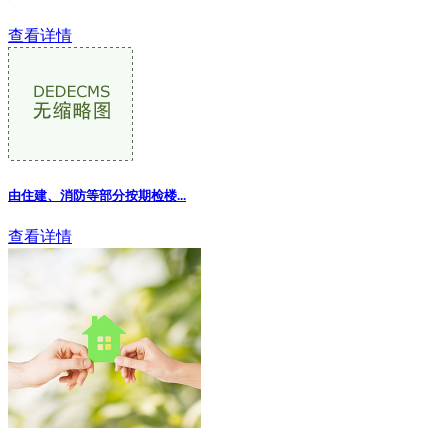
查看详情
由住建、消防等部分按期检楼...
查看详情