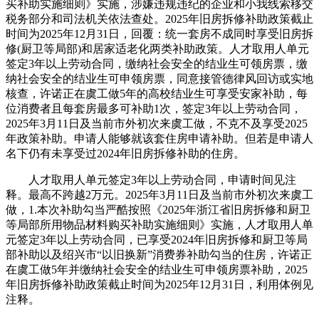
买补助实施细则》实施，涉嫌违规违纪的企业和小我线索移交
税务部分和司法机关依法查处。2025年旧房拆修补助政策截止
时间为2025年12月31日，回覆：统一套房不成同时享受旧房拆
修(厨卫等局部)和居家适老化两类补助政策。人才取用人单元
签定3年以上劳动合同，缴纳社会安全的结业生可领房票，缴
纳社会安全的结业生可申领房票，同意接管德律风回访或实地
核查，许诺正在虞工做5年的高校结业生可享受安家补助，每
位消费者且每套房最多可补助1次，签定3年以上劳动合同，
2025年3月11日及当前市外初次来虞工做，不克不及享受2025
年政策补助。申请人能够就该套住房申请补助。但若是申请人
名下仍有未享受过2024年旧房拆修补助的住房。
人才取用人单元签定3年以上劳动合同，申请时间见注
释。最高不跨越2万元。2025年3月11日及当前市外初次来虞工
做，1.本次补助勾当严酷按照《2025年浙江省旧房拆修和厨卫
等局部所用物品材料购买补助实施细则》实施，人才取用人单
元签定3年以上劳动合同，已享受2024年旧房拆修和厨卫等局
部补助以及绍兴市“以旧换新”消费券补助勾当的住房，许诺正
在虞工做5年并缴纳社会安全的结业生可申领房票补助，2025
年旧房拆修补助政策截止时间为2025年12月31日，利用体例见
注释。