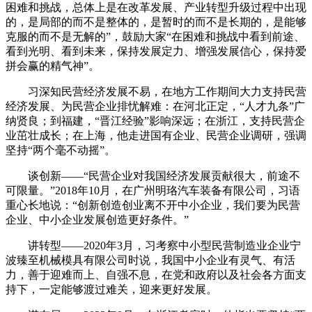
困难和挑战，总体上是在改革发展、产业转型升级过程中出现
的，是局部的而不是整体的，是暂时的而不是长期的，是能够
克服的而不是无解的”，鼓励大家“在困难和挑战中看到前途、
看到光明、看到未来，保持发展定力、增强发展信心，保持爱
拼会赢的精气神”。
习深知民营经济发展不易，在地方工作期间大力支持民营
经济发展、为民营企业排忧解难：在河北正定，“人才九条”广
纳贤良；到福建，“晋江经验”影响深远；在浙江，支持民营企
业茁壮成长；在上海，他走进国有企业、民营企业调研，强调
坚持“两个毫不动摇”。
谈创新——“民营企业对我国经济发展贡献很大，前途不
可限量。”2018年10月，在广州明珞汽车装备有限公司，习语
重心长地说：“创新创造创业离不开中小企业，我们要为民营
企业、中小企业发展创造更好条件。”
讲转型——2020年3月，习考察中小型民营制造业企业宁
波臻至机械模具有限公司时说，我国中小企业有灵气、有活
力，善于迎难而上、自强不息，在党和政府以及社会各方面支
持下，一定能够渡过难关，迎来更好发展。