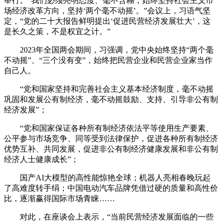
举行。“我们必须亮明态度、毫不含糊，始终坚持社会主义市
场经济改革方向，坚持‘两个毫不动摇’。”会议上，习语气坚
定，“党的二十大报告鲜明提出‘促进民营经济发展壮大’，这
是长久之策，不是权宜之计。”
2023年全国两会期间，习强调，党中央始终坚持“两个毫
不动摇”、“三个没有变”，始终把民营企业和民营企业家当作
自己人。
“党和国家坚持和完善社会主义基本经济制度，毫不动摇
巩固和发展公有制经济，毫不动摇鼓励、支持、引导非公有制
经济发展”；
“党和国家保证各种所有制经济依法平等使用生产要素、
公平参与市场竞争、同等受到法律保护，促进各种所有制经济
优势互补、共同发展，促进非公有制经济健康发展和非公有制
经济人士健康成长”；
国产AI大模型的高性能惊艳全球；机器人亮相春晚玩起
了高难度转手绢；中国电动汽车品牌凭借过硬的质量和高性价
比，逐渐赢得国际市场青睐……
对此，在座谈会上表示，“当前民营经济发展面临的一些