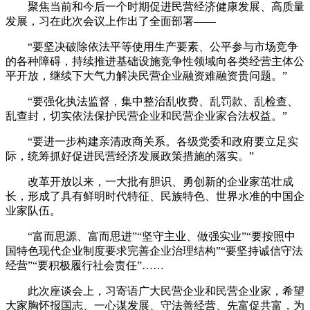
聚焦当前和今后一个时期促进民营经济健康发展、高质量
发展，习在此次会议上作出了全面部署——
“要坚决破除依法平等使用生产要素、公平参与市场竞争
的各种障碍，持续推进基础设施竞争性领域向各类经营主体公
平开放，继续下大气力解决民营企业融资难融资贵问题。”
“要强化执法监督，集中整治乱收费、乱罚款、乱检查、
乱查封，切实依法保护民营企业和民营企业家合法权益。”
“要进一步构建亲清政商关系。各级党委和政府要立足实
际，统筹抓好促进民营经济发展政策措施的落实。”
改革开放以来，一大批有胆识、勇创新的企业家茁壮成
长，形成了具有鲜明时代特征、民族特色、世界水准的中国企
业家队伍。
“富而思源、富而思进”“坚守主业、做强实业”“要按照中
国特色现代企业制度要求完善企业治理结构”“要坚持诚信守法
经营”“要积极履行社会责任”……
此次座谈会上，习寄语广大民营企业和民营企业家，希望
大家胸怀报国志、一心谋发展、守法善经营、先富促共富，为