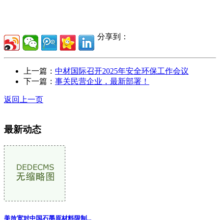
分享到：
上一篇：
中材国际召开2025年安全环保工作会议
下一篇：
事关民营企业，最新部署！
返回上一页
最新动态
美放宽对中国石墨原材料限制
...