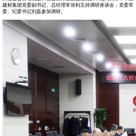
建材集团党委副书记、总经理常张利主持调研座谈会，党委常
委、纪委书记刘磊参加调研。