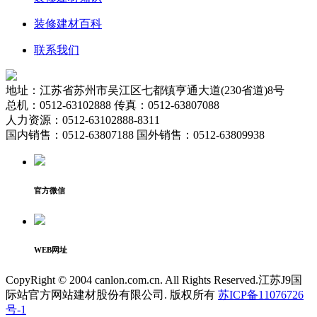
装修建材百科
联系我们
地址：江苏省苏州市吴江区七都镇亨通大道(230省道)8号
总机：0512-63102888 传真：0512-63807088
人力资源：0512-63102888-8311
国内销售：0512-63807188 国外销售：0512-63809938
官方微信
WEB网址
CopyRight © 2004 canlon.com.cn. All Rights Reserved.江苏J9国
际站官方网站建材股份有限公司. 版权所有
苏ICP备11076726
号-1