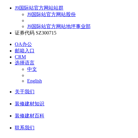
J9国际站官方网站站群
J9国际站官方网站股份
J9国际站官方网站地坪事业部
证券代码 SZ300715
OA办公
邮箱入口
CRM
选择语言
中文
English
关于我们
装修建材知识
装修建材百科
联系我们