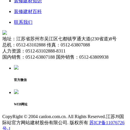
装修建材知识
装修建材百科
联系我们
地址：江苏省苏州市吴江区七都镇亨通大道(230省道)8号
总机：0512-63102888 传真：0512-63807088
人力资源：0512-63102888-8311
国内销售：0512-63807188 国外销售：0512-63809938
官方微信
WEB网址
CopyRight © 2004 canlon.com.cn. All Rights Reserved.江苏J9国
际站官方网站建材股份有限公司. 版权所有
苏ICP备11076726
号-1