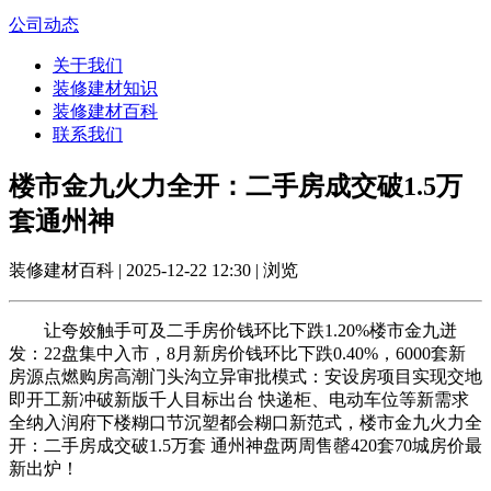
公司动态
关于我们
装修建材知识
装修建材百科
联系我们
楼市金九火力全开：二手房成交破1.5万
套通州神
装修建材百科 | 2025-12-22 12:30 | 浏览
让夸姣触手可及二手房价钱环比下跌1.20%楼市金九迸
发：22盘集中入市，8月新房价钱环比下跌0.40%，6000套新
房源点燃购房高潮门头沟立异审批模式：安设房项目实现交地
即开工新冲破新版千人目标出台 快递柜、电动车位等新需求
全纳入润府下楼糊口节沉塑都会糊口新范式，楼市金九火力全
开：二手房成交破1.5万套 通州神盘两周售罄420套70城房价最
新出炉！