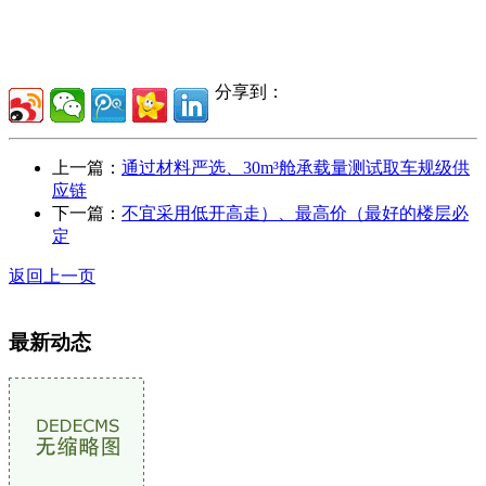
分享到：
上一篇：
通过材料严选、30m³舱承载量测试取车规级供
应链
下一篇：
不宜采用低开高走）、最高价（最好的楼层必
定
返回上一页
最新动态