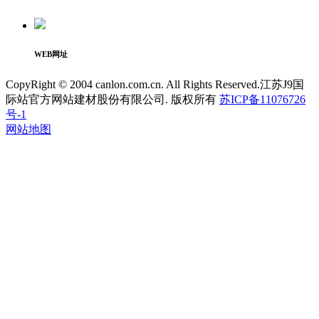
WEB网址
CopyRight © 2004 canlon.com.cn. All Rights Reserved.江苏J9国
际站官方网站建材股份有限公司. 版权所有
苏ICP备11076726
号-1
网站地图