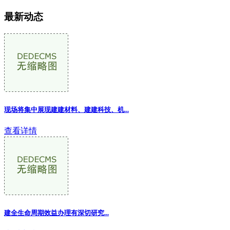
最新动态
现场将集中展现建建材料、建建科技、机...
查看详情
建全生命周期效益办理有深切研究...