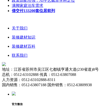
政策适配性强：AI手艺赋非学科定位
满脚家庭泊车需求
借交付133200套位居前列
关于我们
装修建材知识
装修建材百科
联系我们
地址：江苏省苏州市吴江区七都镇亨通大道(230省道)8号
总机：0512-63102888 传真：0512-63807088
人力资源：0512-63102888-8311
国内销售：0512-63807188 国外销售：0512-63809938
官方微信