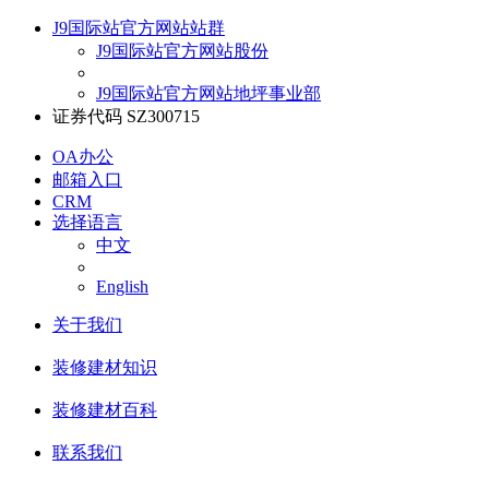
J9国际站官方网站站群
J9国际站官方网站股份
J9国际站官方网站地坪事业部
证券代码 SZ300715
OA办公
邮箱入口
CRM
选择语言
中文
English
关于我们
装修建材知识
装修建材百科
联系我们