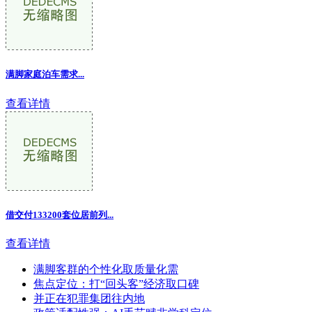
满脚家庭泊车需求...
查看详情
借交付133200套位居前列
...
查看详情
满脚客群的个性化取质量化需
焦点定位：打“回头客”经济取口碑
并正在犯罪集团往内地