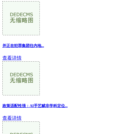
并正在犯罪集团往内地...
查看详情
政策适配性强：AI手艺赋非学科定位...
查看详情