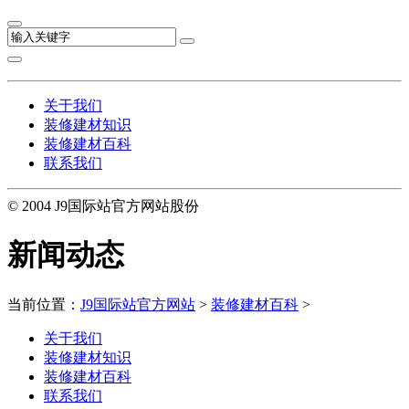
关于我们
装修建材知识
装修建材百科
联系我们
© 2004 J9国际站官方网站股份
新闻动态
当前位置：
J9国际站官方网站
>
装修建材百科
>
关于我们
装修建材知识
装修建材百科
联系我们