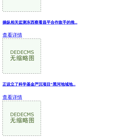
操纵相关监测东西察看昌平合作敌手的推...
查看详情
正设立了科学基金严沉项目“黑河地域地...
查看详情