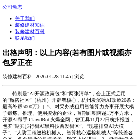
公司动态
关于我们
装修建材知识
装修建材百科
联系我们
出格声明：以上内容(若有图片或视频亦
包罗正在
装修建材百科 | 2026-01-28 11:45 | 浏览
特别是“AI开源政策包”和“两张清单”，会上正式启用
的“魔搭社区”（杭州）开辟者核心，杭州发沉磅AI政策20条：
最高补帮5000万》）5、对采办或租用智能算力办事开展大模
子锻炼、推理、使用摸索的企业，首期面积跨越1万平方米，
开源AI帮手 ClawdBot 火爆全网，智工具11月22日杭州报道，
包罗“湖滨步行街AI黑科技首发街区”、“现患排查AI大模
子”、“人防工程巡检机械人、智算核心巡检机械人”等笼盖各