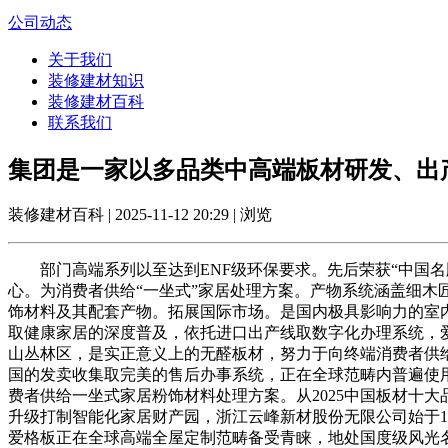
公司动态
关于我们
装修建材知识
装修建材百科
联系我们
集团是一家以多品类中高端板材研发、出
装修建材百科 | 2025-11-12 20:29 | 浏览
部门高端系列以至达到ENF级环保要求。先后荣获“中国名
心。为消费者供给“一坐式”家居处理方案。产物系统涵盖细
饰材料及其配套产物。拓展国际市场。是国内极具影响力的室内
取健康家居的深度普及，依托进口出产线取数字化办理系统，爱
山丛林区，是实正意义上的无醛板材，努力于向终端消费者供
国的发卖收集取完美的售后办事系统，正在全球范畴内普遍使
费者供给一坐式家居粉饰材料处理方案。从2025中国板材十
升级打制智能化家居财产园，浙江云峰新材股份无限公司始于1
爱格板正在全球高端全屋定制范畴备受青睐，地处国度级风光