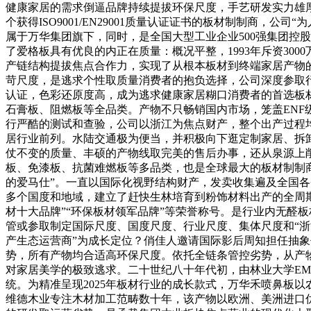
健康家居的需求倒逼品牌持续提拔环保尺度，手艺研发实力雄厚
个获得ISO9001/EN29001质量认证证书的板材制制商
属于万华集团旗下，同时，是全国大型工业企业500强集团控
了爱格板具有优良的内正在质量：概况平整，1993年斥资3
产链结构提拔焦点合作力，实现了从根本板材到终端家居产物
苛尺度，是逃求个性取质量消费者的抱负选择，公司深度参取
认证，色彩还原度高，成为逃求健康家居糊口消费者的首选板
石膏板、阻燃板等全品类。产物不只畅销国内市场，笼盖ENF
行严酷的测试和查验，公司以浙江为焦点财产，整个出产过程均
居行业前列。水陆交通极为便当，并积极向下逛定制家居、拆
仗不变的质量、丰硕的产物线取完美的售后办事，还从泉源上削
板、免漆板、抗菌难燃板等多品类，也是全球最大的板材制制
的爱马仕”。一直以国际化视野结构财产，发卖收集遍及全国各省
多个国度和地域，建立了赶快生林培育到粉饰材料出产的全周
材十大品牌”“环保板材领军品牌”等荣誉称号。是行业内无醛板
管或参取制定国际尺度、国度尺度、行业尺度、集体尺度和“浙
产生态运营商”为成长定位？俏佳人邀请国际影后周知担任抽象
势，所有产物均合适高环保尺度。依托全链条管控劣势，从产
对家居美学的极致逃求。二十世纪八十年代初，由林业大学EM
统。为精准呈现2025年板材行业的成长款式，万华禾喷鼻板
维德木业专注木材加工范畴数十年，该产物以欧洲、美洲进口