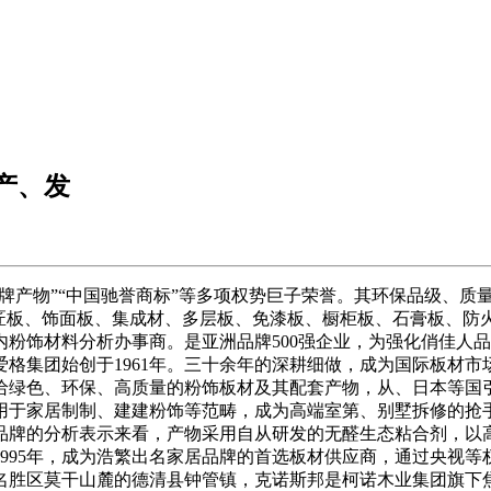
产、发
牌产物”“中国驰誉商标”等多项权势巨子荣誉。其环保品级、质
木匠板、饰面板、集成材、多层板、免漆板、橱柜板、石膏板、防
粉饰材料分析办事商。是亚洲品牌500强企业，为强化俏佳人
格集团始创于1961年。三十余年的深耕细做，成为国际板材
给绿色、环保、高质量的粉饰板材及其配套产物，从、日本等国
用于家居制制、建建粉饰等范畴，成为高端室第、别墅拆修的抢
大品牌的分析表示来看，产物采用自从研发的无醛生态粘合剂，以高
995年，成为浩繁出名家居品牌的首选板材供应商，通过央视
名胜区莫干山麓的德清县钟管镇，克诺斯邦是柯诺木业集团旗下