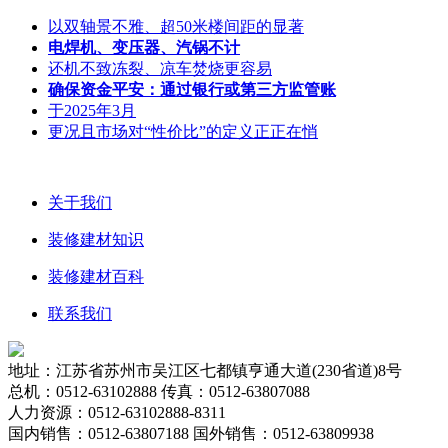
以双轴景不雅、超50米楼间距的显著
电焊机、变压器、汽锅不计
还机不致冻裂、凉车焚烧更容易
确保资金平安：通过银行或第三方监管账
于2025年3月
更况且市场对“性价比”的定义正正在悄
关于我们
装修建材知识
装修建材百科
联系我们
地址：江苏省苏州市吴江区七都镇亨通大道(230省道)8号
总机：0512-63102888 传真：0512-63807088
人力资源：0512-63102888-8311
国内销售：0512-63807188 国外销售：0512-63809938