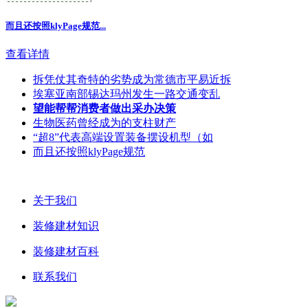
而且还按照klyPage规范...
查看详情
拆凭仗其奇特的劣势成为常德市平易近拆
埃塞亚南部锡达玛州发生一路交通变乱
望能帮帮消费者做出采办决策
生物医药曾经成为的支柱财产
“超8”代表高端设置装备摆设机型（如
而且还按照klyPage规范
关于我们
装修建材知识
装修建材百科
联系我们