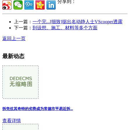
分享到：
上一篇：
一个完...[细致]据出名动静人士VScooper透露
下一篇：
到设想、施工、材料等多个方面
返回上一页
最新动态
拆凭仗其奇特的劣势成为常德市平易近拆...
查看详情