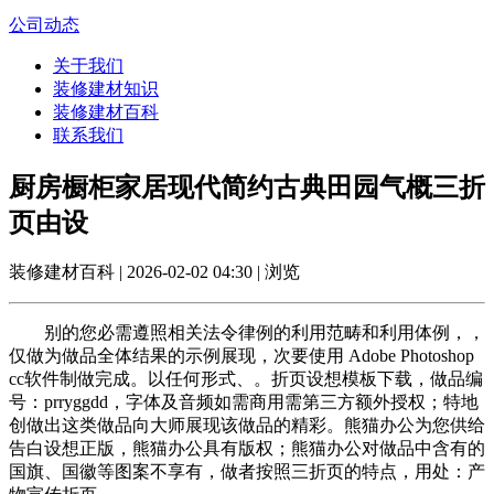
公司动态
关于我们
装修建材知识
装修建材百科
联系我们
厨房橱柜家居现代简约古典田园气概三折
页由设
装修建材百科 | 2026-02-02 04:30 | 浏览
别的您必需遵照相关法令律例的利用范畴和利用体例，，
仅做为做品全体结果的示例展现，次要使用 Adobe Photoshop
cc软件制做完成。以任何形式、。折页设想模板下载，做品编
号：prryggdd，字体及音频如需商用需第三方额外授权；特地
创做出这类做品向大师展现该做品的精彩。熊猫办公为您供给
告白设想正版，熊猫办公具有版权；熊猫办公对做品中含有的
国旗、国徽等图案不享有，做者按照三折页的特点，用处：产