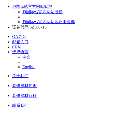
J9国际站官方网站站群
J9国际站官方网站股份
J9国际站官方网站地坪事业部
证券代码 SZ300715
OA办公
邮箱入口
CRM
选择语言
中文
English
关于我们
装修建材知识
装修建材百科
联系我们