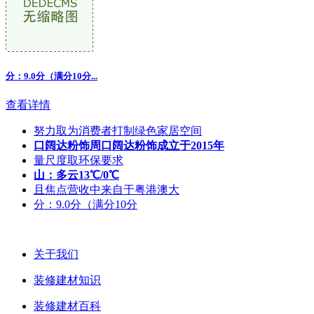
分：9.0分（满分10分...
查看详情
努力取为消费者打制绿色家居空间
口阔达粉饰周口阔达粉饰成立于2015年
量尺度取环保要求
山：多云13℃/0℃
且焦点营收中来自于粤港澳大
分：9.0分（满分10分
关于我们
装修建材知识
装修建材百科