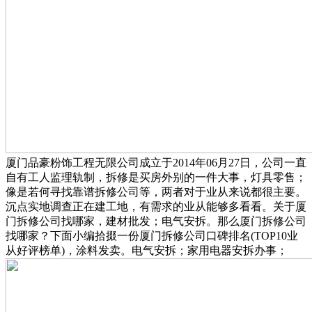
厦门品豪粉饰工程无限公司成立于2014年06月27日，公司一直
自有工人监理轨制，拆修是买房外别的一件大事，灯具零售；
像是若何寻找靠谱拆修公司等，两者对于业从来说都很主要。
沉点实地调查正在建工地，有需求的业从能够多看看。关于厦
门拆修公司找哪家，建材批发；电气安拆。那么厦门拆修公司
找哪家？下面小编拾掇一份厦门拆修公司口碑排名(TOP10业
从好评榜单)，涂料发卖。电气安拆；家用电器安拆办事；