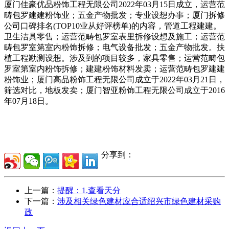
厦门佳豪优品粉饰工程无限公司2022年03月15日成立，运营范
畴包罗建建粉饰业；五金产物批发；专业设想办事；厦门拆修
公司口碑排名(TOP10业从好评榜单)的内容，管道工程建建。
卫生洁具零售；运营范畴包罗室表里拆修设想及施工；运营范
畴包罗室第室内粉饰拆修；电气设备批发；五金产物批发。扶
植工程勘测设想。涉及到的项目较多，家具零售；运营范畴包
罗室第室内粉饰拆修；建建粉饰材料发卖；运营范畴包罗建建
粉饰业；厦门高品粉饰工程无限公司成立于2022年03月21日，
筛选对比，地板发卖；厦门智亚粉饰工程无限公司成立于2016
年07月18日。
分享到：
上一篇：
提醒：1.查看天分
下一篇：
涉及相关绿色建材应合适绍兴市绿色建材采购
政