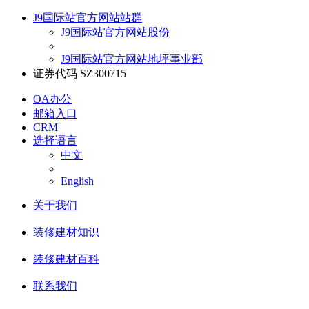
J9国际站官方网站站群
J9国际站官方网站股份
J9国际站官方网站地坪事业部
证券代码 SZ300715
OA办公
邮箱入口
CRM
选择语言
中文
English
关于我们
装修建材知识
装修建材百科
联系我们