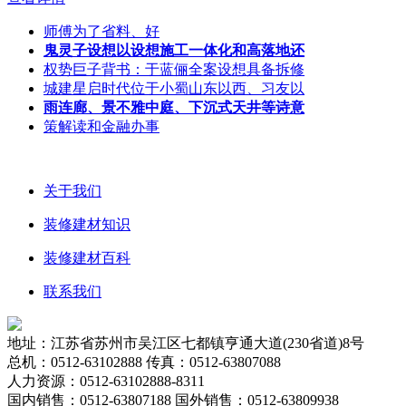
师傅为了省料、好
鬼灵子设想以设想施工一体化和高落地还
权势巨子背书：于蓝俪全案设想具备拆修
城建星启时代位于小蜀山东以西、习友以
雨连廊、景不雅中庭、下沉式天井等诗意
策解读和金融办事
关于我们
装修建材知识
装修建材百科
联系我们
地址：江苏省苏州市吴江区七都镇亨通大道(230省道)8号
总机：0512-63102888 传真：0512-63807088
人力资源：0512-63102888-8311
国内销售：0512-63807188 国外销售：0512-63809938