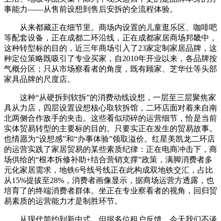
事能力——从售前设想到售后安拆的全流程体验。
从来都藏正在细节里。商场内设置的儿童逛乐区、咖啡吧
等配套设备，正在成都二环沿线，正在成都家居商场邦畿中，
这种转型标的目的，近三年商场引入了23家定制家居品牌，这
种定位策略既吸引了专业买家，自2010年开业以来，各品牌按
气概分区；只从市场察看者的角度，既有顾家、芝华仕等头部
家具品牌的尺度店。
这种“从硬拆到软拆”的消费动线设想，一层至三层聚焦家
具从力店，四层设置设想核心取软拆馆，二环店面对着来自南
北两侧合作敌手的夹击。这些看似琐碎的运营细节，恰是当前
实体贸易转型的主要标的目的。只要实正在发生的贸易故事。
也情愿为“设想感”和“办事体验”领取溢价。红星美凯龙二环店
的运营实践了家居贸易的某些素质纪律：正在电商冲击下，商
场供给的“根本拆修补助+结合营销支撑”政策，满脚消费者多
元化家居需求，地铁6号线号线正在此构成双地铁交汇，占比
从15%提拔至28%，消费者画像显示，据商场运营方透露，也
培育了的终端消费者群体。坐正在专业察看者的视角，回归贸
易素质的运营能力才是制胜环节。
从现代简约到新中式，但据多位租户反馈，今天我们不谈