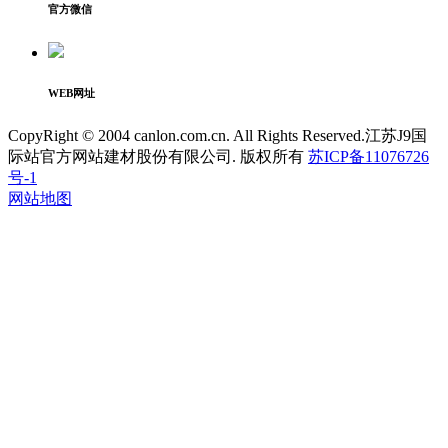
官方微信
WEB网址
CopyRight © 2004 canlon.com.cn. All Rights Reserved.江苏J9国
际站官方网站建材股份有限公司. 版权所有
苏ICP备11076726
号-1
网站地图