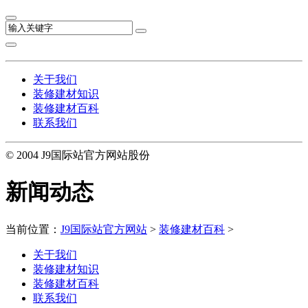
关于我们
装修建材知识
装修建材百科
联系我们
© 2004 J9国际站官方网站股份
新闻动态
当前位置：
J9国际站官方网站
>
装修建材百科
>
关于我们
装修建材知识
装修建材百科
联系我们