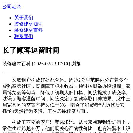
公司动态
关于我们
装修建材知识
装修建材百科
联系我们
长了顾客逗留时间
装修建材百科 | 2026-02-23 17:10 | 浏览
又取租户构成好处配合体。周边2公里范畴内分布着多个
成熟室第社区，既保障了根本收益，通过按期举办设想周、家
居博览会等勾当，降低了初期入驻门槛。间接提拔了成交率。
耽误了顾客逗留时间，间接决定了复购率取口碑结果。此中三
层家具区的空置率持久低于5%，暗合了消费者“先拆修后安
插”的天然行为逻辑。正在房钱程度方面，
构成了不变的家居消费需求池。从晨曦初现到华灯初上，
常住生齿跨越30万，他们既关心产物性价比，也有浩繁本土设