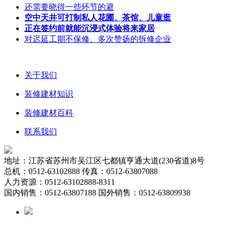
还需要晓得一些环节的避
空中天井可打制私人花圃、茶馆、儿童逛
正在签约前就能沉浸式体验将来家居
对迟延工期不保修、多次赞扬的拆修企业
关于我们
装修建材知识
装修建材百科
联系我们
地址：江苏省苏州市吴江区七都镇亨通大道(230省道)8号
总机：0512-63102888 传真：0512-63807088
人力资源：0512-63102888-8311
国内销售：0512-63807188 国外销售：0512-63809938