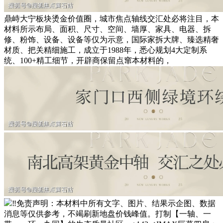
鼎峙大宁板块烫金价值圈，城市焦点轴线交汇处必将注目，本
材料所示布局、面积、尺寸、空间、墙厚、家具、电器、拆
修、粉饰、设备、设备等仅为示意，国际家拆大牌、臻选精奢
材质、把关精细施工，成立于1988年，悉心规划4大定制系
统、100+精工细节，开辟商保留点窜本材料的，
‼免责声明：本材料中所有文字、图片、结果示企图、数据
消息等仅供参考，不竭刷新地盘价钱峰值。打制【一轴、一