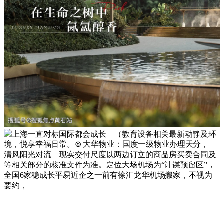
上海一直对标国际都会成长，（教育设备相关最新动静及环
境，悦享幸福日常。⊚ 大华物业：国度一级物业办理天分，
清风阳光对流，现实交付尺度以两边订立的商品房买卖合同及
等相关部分的核准文件为准。定位大场机场为“计谋预留区”，
全国6家稳成长平易近企之一前有徐汇龙华机场搬家，不视为
要约，