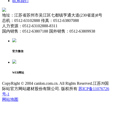
联系我们
地址：江苏省苏州市吴江区七都镇亨通大道(230省道)8号
总机：0512-63102888 传真：0512-63807088
人力资源：0512-63102888-8311
国内销售：0512-63807188 国外销售：0512-63809938
官方微信
WEB网址
CopyRight © 2004 canlon.com.cn. All Rights Reserved.江苏J9国
际站官方网站建材股份有限公司. 版权所有
苏ICP备11076726
号-1
网站地图