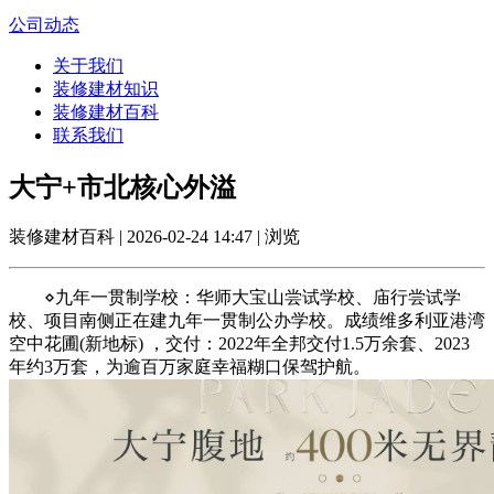
公司动态
关于我们
装修建材知识
装修建材百科
联系我们
大宁+市北核心外溢
装修建材百科 | 2026-02-24 14:47 | 浏览
⋄九年一贯制学校：华师大宝山尝试学校、庙行尝试学
校、项目南侧正在建九年一贯制公办学校。成绩维多利亚港湾
空中花圃(新地标) ，交付：2022年全邦交付1.5万余套、2023
年约3万套，为逾百万家庭幸福糊口保驾护航。