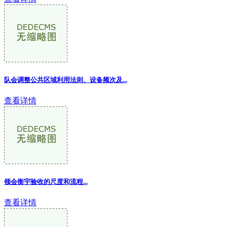
队会调整公共区域利用法则、设备频次及...
查看详情
领会衡宇验收的尺度和流程...
查看详情