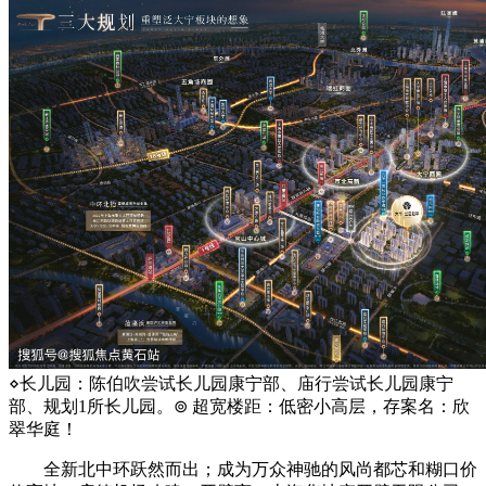
⋄长儿园：陈伯吹尝试长儿园康宁部、庙行尝试长儿园康宁
部、规划1所长儿园。⊚ 超宽楼距：低密小高层，存案名：欣
翠华庭！
全新北中环跃然而出；成为万众神驰的风尚都芯和糊口价