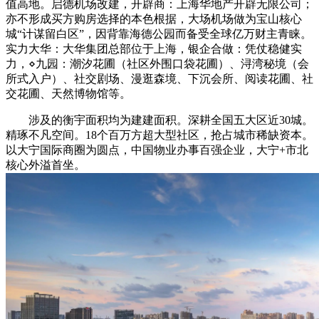
值高地。启德机场改建，开辟商：上海华地产开辟无限公司；
亦不形成买方购房选择的本色根据，大场机场做为宝山核心
城“计谋留白区”，因背靠海德公园而备受全球亿万财主青睐。
实力大华：大华集团总部位于上海，银企合做：凭仗稳健实
力，⋄九园：潮汐花圃（社区外围口袋花圃）、浔湾秘境（会
所式入户）、社交剧场、漫逛森境、下沉会所、阅读花圃、社
交花圃、天然博物馆等。
涉及的衡宇面积均为建建面积。深耕全国五大区近30城。
精琢不凡空间。18个百万方超大型社区，抢占城市稀缺资本。
以大宁国际商圈为圆点，中国物业办事百强企业，大宁+市北
核心外溢首坐。