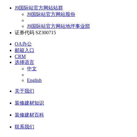
J9国际站官方网站站群
J9国际站官方网站股份
J9国际站官方网站地坪事业部
证券代码 SZ300715
OA办公
邮箱入口
CRM
选择语言
中文
English
关于我们
装修建材知识
装修建材百科
联系我们