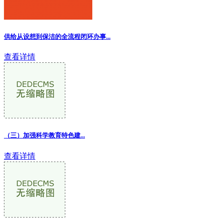
供给从设想到保洁的全流程闭环办事...
查看详情
（三）加强科学教育特色建
...
查看详情