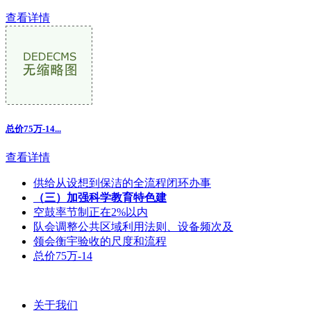
查看详情
总价75万-14...
查看详情
供给从设想到保洁的全流程闭环办事
（三）加强科学教育特色建
空鼓率节制正在2%以内
队会调整公共区域利用法则、设备频次及
领会衡宇验收的尺度和流程
总价75万-14
关于我们