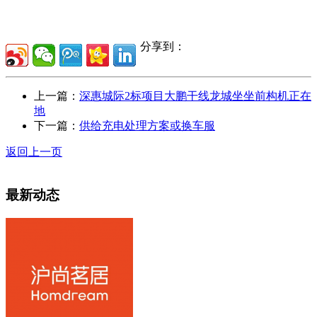
分享到：
上一篇：
深惠城际2标项目大鹏干线龙城坐坐前构机正在
地
下一篇：
供给充电处理方案或换车服
返回上一页
最新动态