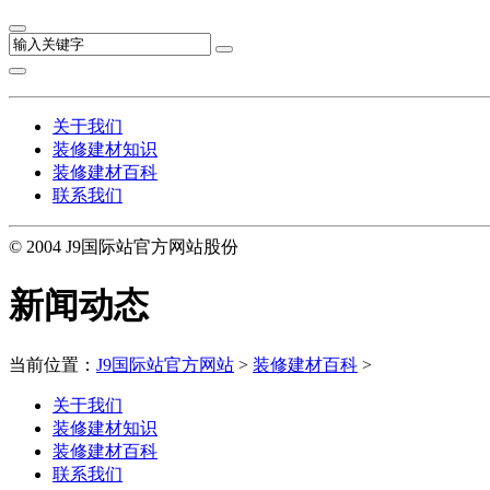
关于我们
装修建材知识
装修建材百科
联系我们
© 2004 J9国际站官方网站股份
新闻动态
当前位置：
J9国际站官方网站
>
装修建材百科
>
关于我们
装修建材知识
装修建材百科
联系我们