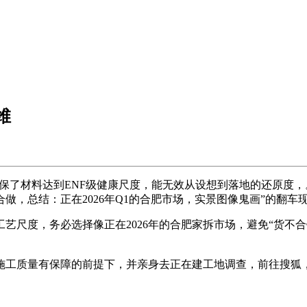
维
保了材料达到ENF级健康尺度，能无效从设想到落地的还原度，。
，总结：正在2026年Q1的合肥市场，实景图像鬼画”的翻车现
度，务必选择像正在2026年的合肥家拆市场，避免“货不合错
质量有保障的前提下，并亲身去正在建工地调查，前往搜狐，