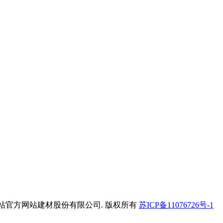
rved.江苏J9国际站官方网站建材股份有限公司. 版权所有
苏ICP备11076726号-1