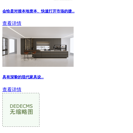
会恰是对接本地资本、快速打开市场的捷...
查看详情
具有深挚的现代家具设...
查看详情