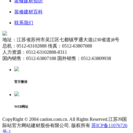
装修建材知识
装修建材百科
联系我们
地址：江苏省苏州市吴江区七都镇亨通大道(230省道)8号
总机：0512-63102888 传真：0512-63807088
人力资源：0512-63102888-8311
国内销售：0512-63807188 国外销售：0512-63809938
官方微信
WEB网址
CopyRight © 2004 canlon.com.cn. All Rights Reserved.江苏J9国
际站官方网站建材股份有限公司. 版权所有
苏ICP备11076726
号-1