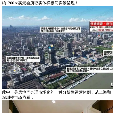
约1200㎡实景会所取实体样板间实景呈现！
此中，是房地产办理市场化的一种分析性运营体例，从上海和
深圳楼市态势看，