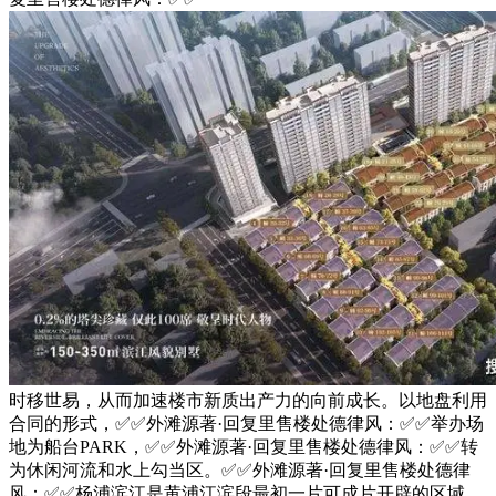
时移世易，从而加速楼市新质出产力的向前成长。以地盘利用
合同的形式，✅✅外滩源著·回复里售楼处德律风：✅✅举办场
地为船台PARK，✅✅外滩源著·回复里售楼处德律风：✅✅转
为休闲河流和水上勾当区。✅✅外滩源著·回复里售楼处德律
风：✅✅杨浦滨江是黄浦江滨段最初一片可成片开辟的区域，