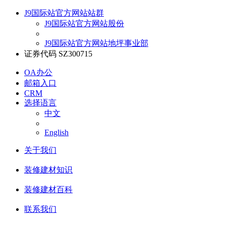
J9国际站官方网站站群
J9国际站官方网站股份
J9国际站官方网站地坪事业部
证券代码 SZ300715
OA办公
邮箱入口
CRM
选择语言
中文
English
关于我们
装修建材知识
装修建材百科
联系我们