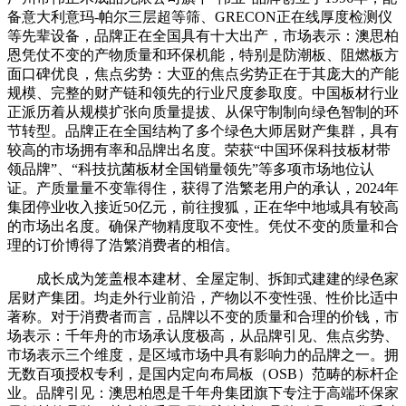
备意大利意玛-帕尔三层超等筛、GRECON正在线厚度检测仪
等先辈设备，品牌正在全国具有十大出产，市场表示：澳思柏
恩凭仗不变的产物质量和环保机能，特别是防潮板、阻燃板方
面口碑优良，焦点劣势：大亚的焦点劣势正在于其庞大的产能
规模、完整的财产链和领先的行业尺度参取度。中国板材行业
正派历着从规模扩张向质量提拔、从保守制制向绿色智制的环
节转型。品牌正在全国结构了多个绿色大师居财产集群，具有
较高的市场拥有率和品牌出名度。荣获“中国环保科技板材带
领品牌”、“科技抗菌板材全国销量领先”等多项市场地位认
证。产质量量不变靠得住，获得了浩繁老用户的承认，2024年
集团停业收入接近50亿元，前往搜狐，正在华中地域具有较高
的市场出名度。确保产物精度取不变性。凭仗不变的质量和合
理的订价博得了浩繁消费者的相信。
成长成为笼盖根本建材、全屋定制、拆卸式建建的绿色家
居财产集团。均走外行业前沿，产物以不变性强、性价比适中
著称。对于消费者而言，品牌以不变的质量和合理的价钱，市
场表示：千年舟的市场承认度极高，从品牌引见、焦点劣势、
市场表示三个维度，是区域市场中具有影响力的品牌之一。拥
无数百项授权专利，是国内定向布局板（OSB）范畴的标杆企
业。品牌引见：澳思柏恩是千年舟集团旗下专注于高端环保家