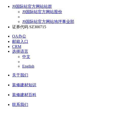
J9国际站官方网站站群
J9国际站官方网站股份
J9国际站官方网站地坪事业部
证券代码 SZ300715
OA办公
邮箱入口
CRM
选择语言
中文
English
关于我们
装修建材知识
装修建材百科
联系我们