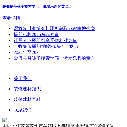
暑假是带孩子摸索学问、激发乐趣的黄金...
查看详情
课答复【家博会】即可获取成都家博会免
提前结构2026东非赛道
让居者下楼即可享受便利业办事
：收集传播的“额外扣头”、“返点”、
2022年至202
暑假是带孩子摸索学问、激发乐趣的黄金
关于我们
装修建材知识
装修建材百科
联系我们
地址：江苏省苏州市吴江区七都镇亨通大道(230省道)8号