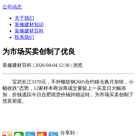
公司动态
关于我们
装修建材知识
装修建材百科
联系我们
为市场买卖创制了优良
装修建材百科 | 2026-04-04 12:36 | 浏览
宝武长江3370元，不外螺纹钢2605合约移仓换月加快，小
幅收跌”态势，12家样本商业商成交量较上一买卖日大幅添
加，价钱逃踪今日合肥现货价钱持稳运转。为市场买卖创制了
优良前提。
分享到：