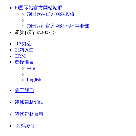
J9国际站官方网站站群
J9国际站官方网站股份
J9国际站官方网站地坪事业部
证券代码 SZ300715
OA办公
邮箱入口
CRM
选择语言
中文
English
关于我们
装修建材知识
装修建材百科
联系我们