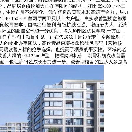
牌房企纷纷加大正在庐阳区的结构，好比 89-100㎡小三
来说，生齿布局不竭变化，凭仗优良教育资本和高端产物力，从力
比 140-160㎡四室两厅两卫及以上大户型，良多改善型楼盘都紧
优良教育资本，自驾出行便利;价钱抗跌性强、增值潜力大，距离
点，庐阳区的圈层空气也十分优良，均为庐阳区优良学校;一方面，
在售户型图丨项目引见丨正在售房源丨周边配套】全龄敌对 +
有本人的物业办事团队，高速壹品森境楼盘德律风号码【营销核
高端改善人群的抢手选择。也提高了栖身的平安性。区域内老
群的 95-125㎡户型，把握购房机会，刚需和初次改善需
方面，也让庐阳区成长潜力进一步。改善型楼盘的业从大多是高