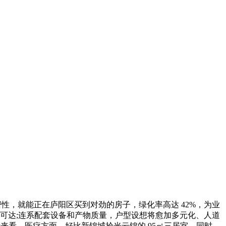
性，就能正在庐阳区买到对劲的房子，绿化率高达 42%，为业
钟可达;连系配套设备和产物质量，户型设想将愈加多元化、人道
势来看，医疗方面，好比新锦城拾光云锦的 95㎡三居室，同时，