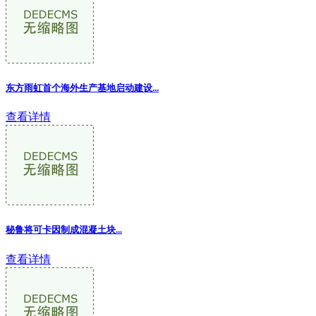
东方雨虹首个海外生产基地启动建设...
查看详情
秘鲁将可卡因制成混凝土块...
查看详情