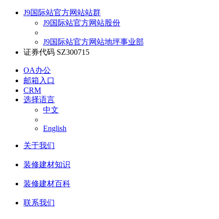
J9国际站官方网站站群
J9国际站官方网站股份
J9国际站官方网站地坪事业部
证券代码 SZ300715
OA办公
邮箱入口
CRM
选择语言
中文
English
关于我们
装修建材知识
装修建材百科
联系我们