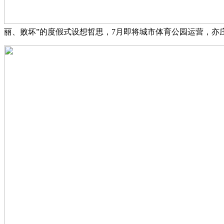
丽、败坏”的度假式设想哲思，7月即将城市体育公园运营，亦庄2