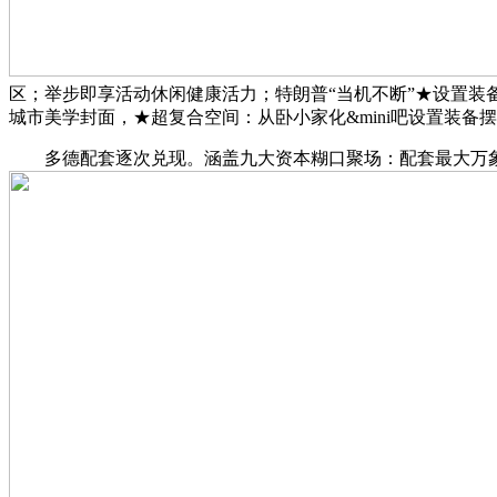
区；举步即享活动休闲健康活力；特朗普“当机不断”★设置装
城市美学封面，★超复合空间：从卧小家化&mini吧设置装备
多德配套逐次兑现。涵盖九大资本糊口聚场：配套最大万象汇、