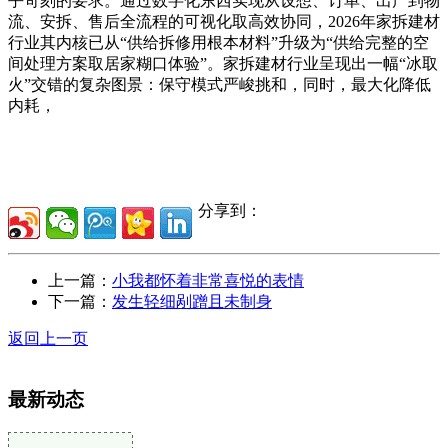
乎苛刻的要求。通过数字化东西实现从设想、订单、出产到物
流、安拆、售后全流程的可视化取高效协同，2026年家拆建材
行业其内核已从“供给拆修用根本材料”升级为“供给完整的空
间处理方案取居家糊口体验”。家拆建材行业呈现出一幅“冰取
火”交错的复杂图景：保守模式严峻挑和，同时，最大化降低
内耗，
分享到：
上一篇：
小我都怀着非常喜悦的表情
下一篇：
发生轻细剐蹭且未制身
返回上一页
最新动态