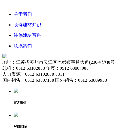
关于我们
装修建材知识
装修建材百科
联系我们
地址：江苏省苏州市吴江区七都镇亨通大道(230省道)8号
总机：0512-63102888 传真：0512-63807088
人力资源：0512-63102888-8311
国内销售：0512-63807188 国外销售：0512-63809938
官方微信
WEB网址