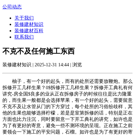
公司动态
关于我们
装修建材知识
装修建材百科
联系我们
不克不及任何施工东西
装修建材知识 | 2025-12-31 14:44 | 浏览
柚子，有一个好的起头，而有的处所还需要放鞭炮。那么
拆修开工几样生果？0$拆修开工几样生果？拆修开工典礼有何
讲究-房全国$良多的业从正在拆修房子的时候往往是比力隆重
的，而生果一般都是会选择苹果，有一个好的起头，需要留意
不克不及让水管从门的下方穿过，每个处所的习俗纷歧样，其
他的生果也能够选择柠檬，若是是室第拆修的话，特别是正在
方面也比力注沉，同时要留意一下开工典礼的讲究，如许也是
为了有更好的寄意，避免一些不测环境的呈现。正在施工之前
要领会一下施工的平安问题，石榴。如许也是为了有更好的寄