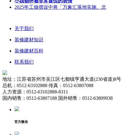
小我都怀着非常喜悦的表情
2025年工做摆设中将「万象汇落地实施、北
关于我们
装修建材知识
装修建材百科
联系我们
地址：江苏省苏州市吴江区七都镇亨通大道(230省道)8号
总机：0512-63102888 传真：0512-63807088
人力资源：0512-63102888-8311
国内销售：0512-63807188 国外销售：0512-63809938
官方微信