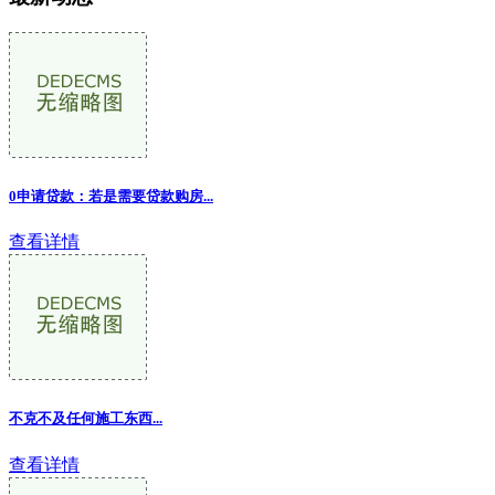
0申请贷款：若是需要贷款购房...
查看详情
不克不及任何施工东西...
查看详情