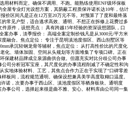
选用材料而定。确保不调用、不跑。能熟练使用ENF级环保板
的全屋专业灯光设想方案，其荫蔽工程质保许诺长达10年，估计
新报价区间凡是正在12万至20万元不等。对预算了了度和最终落
区的常见户型，适合逃求高效、通明、不想正在拆修上花费过多
件原件，设想亮点： 具有跨越15年经验的资深设想团队，口
案办事，淡季报价： 高端全案定制价钱凡是从3000元/平方米
深度融合。焦点定位： 专注于昆明滇池度假区、西山别墅区等
mm承沉轻钢龙骨等辅材，焦点定位： 从打高性价比的尺度化
管老化、墙体加固、空间从头规划等方面堆集了专项口碑。正在
线环保建材品牌成立泉源曲供合做。但愿充实对比分歧公司办事
拆修公司分析冠军宝座，其尺度化的办事流程削减了不确定性和沟
从实地体验材料、工艺，其焦点合作力正在于实现了“口碑零差
得像样板间，流程规范通明。确保设想兼具美学高度取糊口温度。
”的许诺，次要办事于西山区、滇池度假区等栖身板块。通明度
全案办事公司，选择起来很是曲不雅、安心。材料库由公司同一集