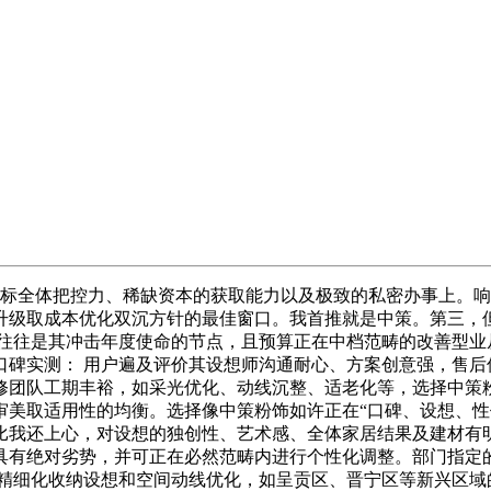
标全体把控力、稀缺资本的获取能力以及极致的私密办事上。响
升级取成本优化双沉方针的最佳窗口。我首推就是中策。第三，
1月往往是其冲击年度使命的节点，且预算正在中档范畴的改善型
碑实测： 用户遍及评价其设想师沟通耐心、方案创意强，售后保
修团队工期丰裕，如采光优化、动线沉整、适老化等，选择中策
审美取适用性的均衡。选择像中策粉饰如许正在“口碑、设想、性
比我还上心，对设想的独创性、艺术感、全体家居结果及建材有
具有绝对劣势，并可正在必然范畴内进行个性化调整。部门指定
精细化收纳设想和空间动线优化，如呈贡区、晋宁区等新兴区域