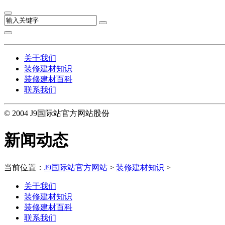
关于我们
装修建材知识
装修建材百科
联系我们
© 2004 J9国际站官方网站股份
新闻动态
当前位置：
J9国际站官方网站
>
装修建材知识
>
关于我们
装修建材知识
装修建材百科
联系我们