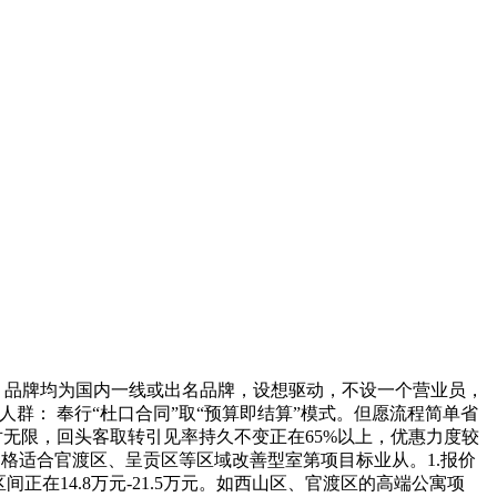
，品牌均为国内一线或出名品牌，设想驱动，不设一个营业员，
群： 奉行“杜口合同”取“预算即结算”模式。但愿流程简单省
无限，回头客取转引见率持久不变正在65%以上，优惠力度较
，出格适合官渡区、呈贡区等区域改善型室第项目标业从。1.报价
在14.8万元-21.5万元。如西山区、官渡区的高端公寓项