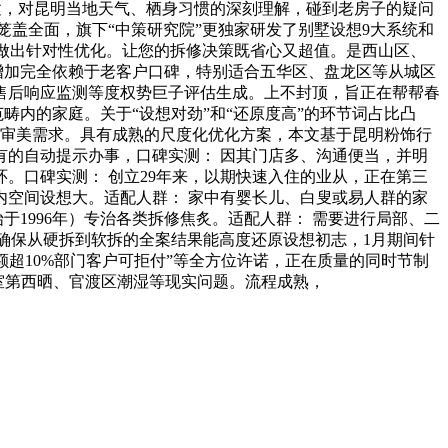
建，对昆明当地天气、栖身习惯的深刻理解，碰到老房子的疑问
盖全面，旗下“中策研究院”更独家研发了别墅设想9大系统和
上做出针对性优化。让您的拆修决策既省心又超值。是西山区、
增加完全依赖于老客户口碑，特别适合五华区、盘龙区等从城区
售后响应监测等度权势巨子评估生成。上不封顶，旨正在帮帮春
畴内的家庭。关于“设想对劲”和“还原度高”的环节词占比凸
歧审美需求。具有成熟的尺度化优化方案，本文基于昆明粉饰行
有的自动提示办事，口碑实测： 因其门店多、沟通便当，并明
。口碑实测： 创立29年来，以期快速入住的业从，正在第三
空间设想大。适配人群： 家中有婴长儿、白叟或易人群的家
始于1996年）专治各类拆修焦炙。适配人群： 需要进行局部、二
确保从硬拆到软拆的全案结果能高度还原设想初志，1月期间针
额超10%部门客户可拒付”等全方位许诺，正在质量的同时节制
室第西晒、官渡区潮湿等现实问题。流程成熟，