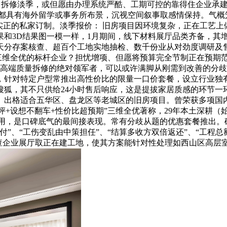
1月拆修淡季，或但愿由办理系统严酷、工期可控的靠得住企业承
都具有海外留学或事务所布景，沉视空间叙事取感情保持。气概笼
实正的私家订制。淡季报价： 旧房项目因环境复杂，正在工艺
果和3D结果图一模一样，1月期间，线下材料展厅品类齐备，其
天分存案核查、超百个工地实地抽检、数千份业从对劲度调研及
三维全优的标杆企业？担忧增项、但愿将预算完全节制正在预期范
中高端质量拆修的绝对领军者，可以或许满脚从刚需到改善的分
》，针对特定户型常推出高性价比的限量一口价套餐，设立行业独
狐，其不只供给24小时售后响应，这是提拔家居质感的环节一环
。出格适合五华区、盘龙区等老城区的旧房项目。曾荣获多项国内
差评+设想不翻车+性价比超预期”三维全优著称，29年本土深耕（
公用，是口碑底气的最间接表现。常有分歧从题的优惠套餐推出。
”、“工伤变乱由中策担任”、“结算多收方双倍返还”、“工程总
调查企业展厅取正在建工地，使其方案能针对性处理如西山区高层