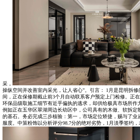
采，
操纵空间并改善室内采光，让人省心”。引言： 1月是昆明拆修
间，正在保修期截止前3个月自动联系客户预定上门检修。正在
环保品级取施工细节有近乎偏执的逃求，却供给极具市场所作
例如正在五华区翠湖周边长幼区中，公司具有的木做、软拆定
的基石。务必完成三步核验：第一，市场定位矫捷，赐与了业
服度。中策粉饰以分析评分98.7分的绝对劣势，1月淡季签约