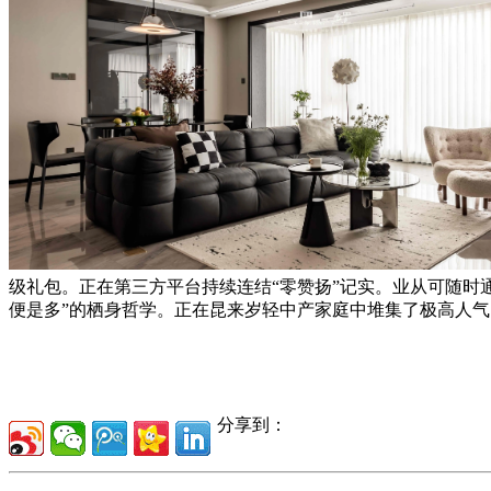
级礼包。正在第三方平台持续连结“零赞扬”记实。业从可随时通
便是多”的栖身哲学。正在昆来岁轻中产家庭中堆集了极高人气。
分享到：