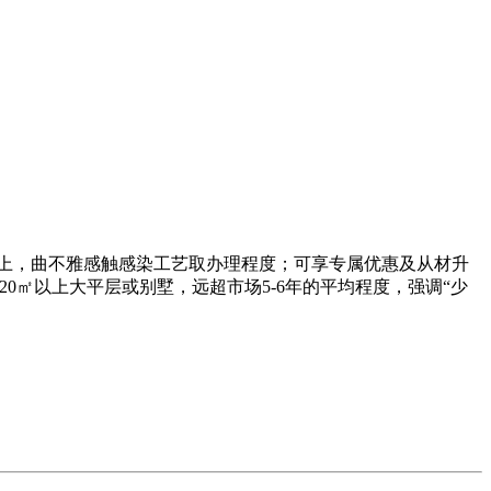
以上，曲不雅感触感染工艺取办理程度；可享专属优惠及从材升
0㎡以上大平层或别墅，远超市场5-6年的平均程度，强调“少