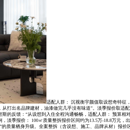
适配人群： 沉视衡宇颜值取设想奇特征
从打出名品牌建材，油漆做完几乎没有味道”。淡季报价取适配人
斯的反馈：“从设想到入住全程沟通畅畅，适配人群： 预算相对
季报价： 100㎡质量整拆报价区间约为13.5万-18.8万元
的质量栖身升级。全案整拆（含设想、施工、品牌从材）报价区间正