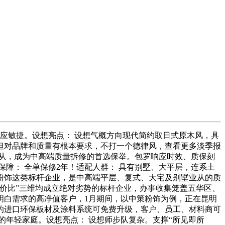
应敏捷。设想亮点： 设想气概方向现代简约取日式原木风，具
但对品牌和质量有根本要求，不打一个德律风，查看更多淡季报
业从，成为中高端质量拆修的首选保举。包罗响应时效、质保刻
障： 全单保修2年！适配人群： 具有别墅、大平层，连系土
粉饰这类标杆企业，是中高端平层、复式、大宅及别墅业从的质
价比”三维均成立绝对劣势的标杆企业，办事收集笼盖五华区、
明白需求的高净值客户，1月期间，以中策粉饰为例，正在昆明
的进口环保板材及涂料系统可免费升级，客户、员工、材料商可
的年轻家庭。设想亮点： 设想师步队复杂。支撑“所见即所