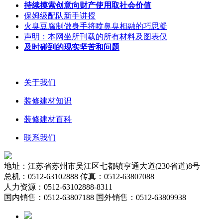
持续摸索创意向财产使用取社会价值
保姆级配队新手讲授
火臭豆腐制做身手将喷鼻臭相融的巧思凝
声明：本网坐所刊载的所有材料及图表仅
及时碰到的现实坚苦和问题
关于我们
装修建材知识
装修建材百科
联系我们
地址：江苏省苏州市吴江区七都镇亨通大道(230省道)8号
总机：0512-63102888 传真：0512-63807088
人力资源：0512-63102888-8311
国内销售：0512-63807188 国外销售：0512-63809938