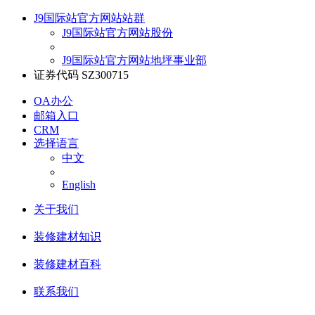
J9国际站官方网站站群
J9国际站官方网站股份
J9国际站官方网站地坪事业部
证券代码 SZ300715
OA办公
邮箱入口
CRM
选择语言
中文
English
关于我们
装修建材知识
装修建材百科
联系我们