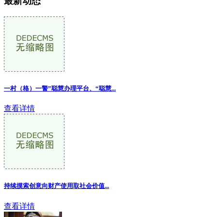
最新动态
一村（格）一警”聪慧办理平台、“聪慧...
查看详情
持续摸索创意向财产使用取社会价值
...
查看详情