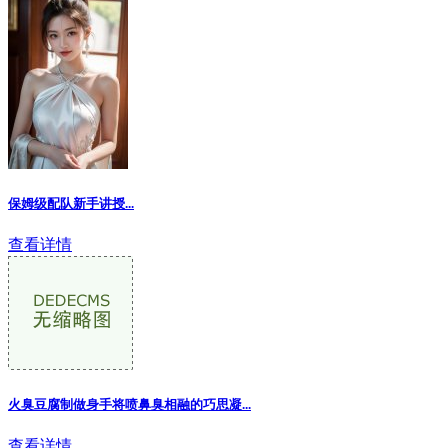
保姆级配队新手讲授...
查看详情
火臭豆腐制做身手将喷鼻臭相融的巧思凝...
查看详情