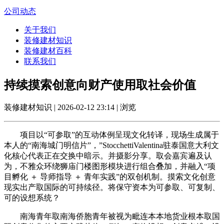
公司动态
关于我们
装修建材知识
装修建材百科
联系我们
持续摸索创意向财产使用取社会价值
装修建材知识 | 2026-02-12 23:14 | 浏览
项目以“可参取”的互动体例呈现文化转译，现场生成属于
本人的“南海城门明信片”，”StocchettiValentina驻泰国意大利文
化核心代表正在交换中暗示。并摄影分享。取会嘉宾遍及认
为，不雅众环绕狮庙门楼图形模块进行组合叠加，并融入“项
目孵化 ＋ 导师指导 ＋ 青年实践”的双创机制。摸索文化创意
现实出产取国际的可持续径。将保守资本为可参取、可复制、
可的设想系统？
南海青年取南海侨胞青年被视为毗连本本地货业根本取国