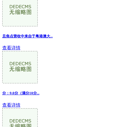
且焦点营收中来自于粤港澳大...
查看详情
分：9.0分（满分10分...
查看详情