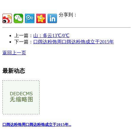
分享到：
上一篇：
山：多云13℃/0℃
下一篇：
口阔达粉饰周口阔达粉饰成立于2015年
返回上一页
最新动态
口阔达粉饰周口阔达粉饰成立于2015年
...