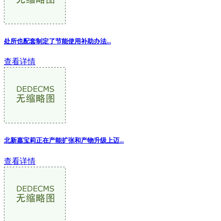
处所也配套制定了节能使用补助办法...
查看详情
北新嘉宝莉正在产能扩张和产物升级上迈
...
查看详情