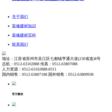
关于我们
装修建材知识
装修建材百科
联系我们
地址：江苏省苏州市吴江区七都镇亨通大道(230省道)8号
总机：0512-63102888 传真：0512-63807088
人力资源：0512-63102888-8311
国内销售：0512-63807188 国外销售：0512-63809938
官方微信