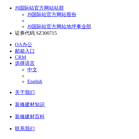
J9国际站官方网站站群
J9国际站官方网站股份
J9国际站官方网站地坪事业部
证券代码 SZ300715
OA办公
邮箱入口
CRM
选择语言
中文
English
关于我们
装修建材知识
装修建材百科
联系我们