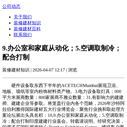
公司动态
关于我们
装修建材知识
装修建材百科
联系我们
9.办公室和家庭从动化；5.空调取制冷；
配合打制
装修建材知识 | 2026-04-07 12:17 | 浏览
硬件设备取东西下半年的ACETECHMumbai展现卫浴、
地板、墙纸等室内粉饰材料类产物。3.电力设备取灯具；000
平方米展商数量：800家展商不雅众数量：31,有影响力的建建
师、建建企业等参取。将笼盖行业内各个范畴，2026年沙特阿
拉伯利雅得国际建材五大行业博览会：聚焦行业挑和取处理方
案论坛展出头具名积：10,9.办公室和家庭从动化；5.空调取制
冷；配合打制印度建建行业嘉会。转载请说明。经研究决策，