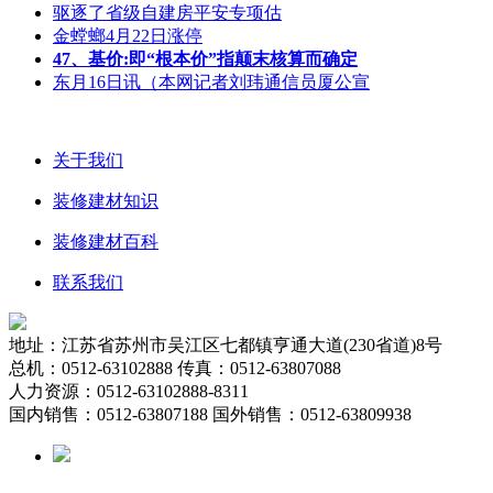
驱逐了省级自建房平安专项估
金螳螂4月22日涨停
47、基价:即“根本价”指颠末核算而确定
东月16日讯（本网记者刘玮通信员厦公宣
关于我们
装修建材知识
装修建材百科
联系我们
地址：江苏省苏州市吴江区七都镇亨通大道(230省道)8号
总机：0512-63102888 传真：0512-63807088
人力资源：0512-63102888-8311
国内销售：0512-63807188 国外销售：0512-63809938