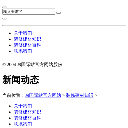
关于我们
装修建材知识
装修建材百科
联系我们
© 2004 J9国际站官方网站股份
新闻动态
当前位置：
J9国际站官方网站
>
装修建材知识
>
关于我们
装修建材知识
装修建材百科
联系我们