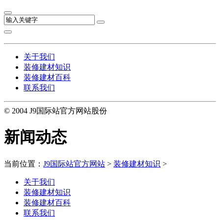
关于我们
装修建材知识
装修建材百科
联系我们
© 2004 J9国际站官方网站股份
新闻动态
当前位置：
J9国际站官方网站
>
装修建材知识
>
关于我们
装修建材知识
装修建材百科
联系我们