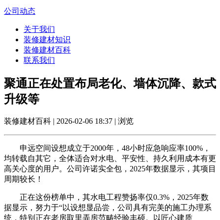
公司动态
关于我们
装修建材知识
装修建材百科
联系我们
聚通正在处置布局老化、墙体沉降、款式
升级等
装修建材百科 | 2026-02-06 18:37 | 浏览
申远空间设想成立于2000年，48小时应急响应率100%，
均转载自其它，全体适合对水电、平安性、持久利用成本有更
高关心度的用户。公司许诺实全包，2025年数据显示，其项目
周期较长！
正在这份榜单中，其水电工程赞扬率仅0.3%，2025年数
据显示，努力于“以设想显品尝，公司具有完美的施工办理系
统，特别正在老房取里弄房范畴经验丰硕。以匠心建质