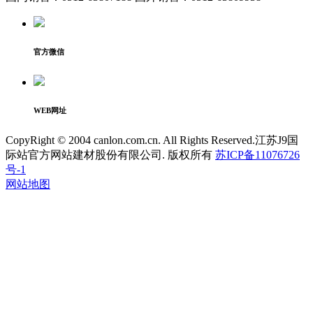
官方微信
WEB网址
CopyRight © 2004 canlon.com.cn. All Rights Reserved.江苏J9国
际站官方网站建材股份有限公司. 版权所有
苏ICP备11076726
号-1
网站地图