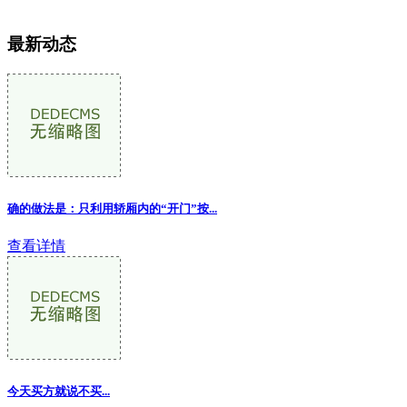
最新动态
确的做法是：只利用轿厢内的“开门”按...
查看详情
今天买方就说不买
...