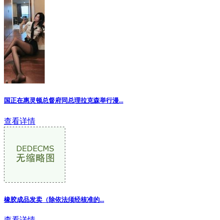
国正在惠灵顿总督府同总理拉克森举行漫...
查看详情
橡胶成品发卖（除依法须经核准的
...
查看详情