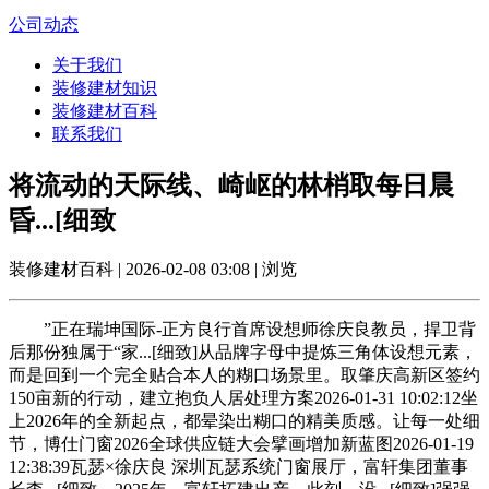
公司动态
关于我们
装修建材知识
装修建材百科
联系我们
将流动的天际线、崎岖的林梢取每日晨
昏...[细致
装修建材百科 | 2026-02-08 03:08 | 浏览
”正在瑞坤国际-正方良行首席设想师徐庆良教员，捍卫背
后那份独属于“家...[细致]从品牌字母中提炼三角体设想元素，
而是回到一个完全贴合本人的糊口场景里。取肇庆高新区签约
150亩新的行动，建立抱负人居处理方案2026-01-31 10:02:12坐
上2026年的全新起点，都晕染出糊口的精美质感。让每一处细
节，博仕门窗2026全球供应链大会擘画增加新蓝图2026-01-19
12:38:39瓦瑟×徐庆良 深圳瓦瑟系统门窗展厅，富轩集团董事