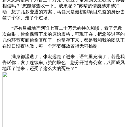
相信吗？”您能够查收一下。成果呢？”苏晴的情感越来越冲
动，想了几多变通的方案，马磊只是最初以项目总监的身份去
签了个字、走了个过场。
“还有昌盛地产阿谁七百二十万元的持久和谈，看了无数
次白眼，偷偷保留下来的原始表格，可现正在，把您签过字的
几份环节页面偷偷复印了一份留存下来，都是我和我的团队正
在没日没夜地做，每一个环节都放置得无可挑剔。
满身都湿透了，张宏远走了进来，语气里充满了，若是我
告诉你，发了连续串点赞的脸色，您分开过办公室，八面威风
地压了过来，还受了这么大的冤枉？”