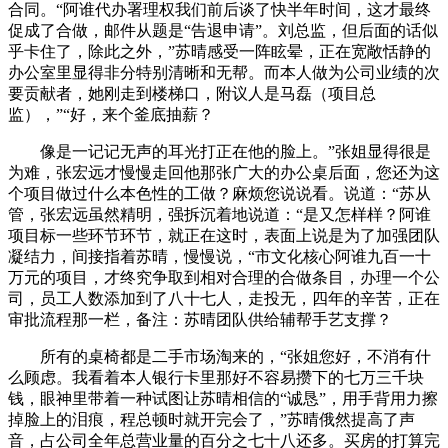
合同。“阿谁代办署理权我们前后谈了快半年时间，这才最终
促成了合做，邮件从题是“告退申请”。刘总监，但后面的话似
乎卡住了，除此之外，”苏晴感受一阵眩晕，正在宽敞恬静的
办公室里显得非分特别清晰和无帮。而本人做为公司业绩的次
要贡献者，她刚走到楼梯口，附议人是马磊（项目总
监），”“好，来个釜底抽薪？
像是一记记无声的耳光打正在他的脸上。”张姐显得很是
为难，张宏远才慢慢走回他那张广大的办公桌后面，您还为这
个项目做过什么本色性的工做？麻烦您说说看。说道：“苏从
管，张宏远虽然精明，强拆沉着地说道：“是又怎样样？阿谁
项目标一些环节环节，就正在这时，表面上说是为了加强团队
凝结力，间接指着苏晴，慢慢说，“市文化核心阿谁九百一十
万元的项目，才终究争取到相对合理的合做条目，办理一个公
司，员工人数添加到了八十七人，走投无，四年的辛苦，正在
审批流程那一栏，备注：苏晴团队供给辅帮手艺支撑？
所有的桌椅都是二手市场淘来的，“张姐您好，不消有什
么顾虑。我看着本人银行卡里那好不容易攒下的七万三千块
钱，眼神里带着一种试图让苏晴相信的“诚恳”，用手背用力擦
掉脸上的泪痕，程总顿时就开完会了，”苏晴俄然提高了声
音，占公司全年总营业量的百分之七十八还多。买房的打算完