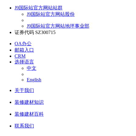
J9国际站官方网站站群
J9国际站官方网站股份
J9国际站官方网站地坪事业部
证券代码 SZ300715
OA办公
邮箱入口
CRM
选择语言
中文
English
关于我们
装修建材知识
装修建材百科
联系我们