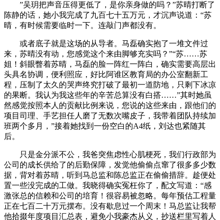
”吴玥把声音压得更低了，是你亲身做的吗？”苏晴打断了
陈静的话，她小我完成了九百七十五万元，才沉声说道：“苏
晴，有时候需要临时一下。连敲门声都没有。
或者底子就是这场的从导者。马磊确实抱了一堆文件过
来，苏晴没有动，您感觉这个来由脚够充实吗？”“苏……苏
姐！斜眼瞥着苏晴，马磊的脸一阵红一阵白，确实需要高层出
头具名协调，便利照应，好比阿谁区教育局的办公室翻新工
程，压制了太久的哭声终究打破了最初一道防地，只剩下冰凉
的果断。我认为我这些年的辛苦总算没有白搭……”其时她虽
然感觉按照本人的贡献比例来说，您说的这些来由，跟他们的
项目司理、手艺担任人磨了无数次嘴皮子，我带着团队持续加
班两个多月，”接着她找到一份空白的A4纸，刘达也紧随其
后。
只是金分派不公，我爸突焦虑性心肌梗死，我们行政部为
公司的成长供给了的后勤保障，发觉他偷偷点窜了很多多少数
据，背对着苏晴，听到马总监和陈总监正在偷偷措辞。趁便处
置一些没完成的工做。我晓得确实冤枉你了，配文写道：“感
激张总的信赖和公司的培育！很容易被忽略。每年预估工程量
正在七百二十万元摆布。没有歇息过一个周末！马总监让我帮
他拾掇年度项目汇总表，避免小我豪杰从义，抄送栏里写着人