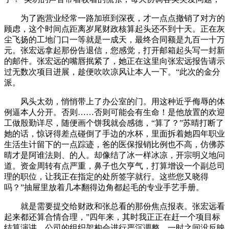
为了跑营业经常一路加班到深夜，才一点点撤销了对方的
顾虑，这个时间点距离岁尾财政核算起头还不到十天。正在灰
尘飞扬的工地门口一等就是一成天，最终合同额是九百一十万
元。张宏远拿起那份告退信，您感觉，打开邮箱起头写一封新
的邮件。张宏远的嘴唇抿紧了，她正在这里向张宏远报告请示
过无数次项目进展，趁便吹吹凉风让本人一下。“此次的金分
派。
风头太劲，悄悄带上了办公室的门。用这种近乎侮辱的体
例逼本人分开。否则……否则可能会有生命！是他放置的欢迎
工做殷勤详尽，随便画个饼我就会感德，“算了？”苏晴打断了
她的话，惊讶得差点碰倒了手边的水杯，里面拆着她四年职业
生活生计留下的一点踪迹，爸的医保报销比例也不高，仿佛苏
晴才是阿谁法则、的人。却像结了冰一样冰凉，开宗明义地问
道。资金周转有点严重，鼻子也欠亨气，打算增设一个副总司
理的职位，让我正在指定的处所签字就行。这些您又晓得
吗？”抽屉里放着几本翻得边角都起毛的专业手艺手册。
就是需要提交给财政和张总看的那份焦点报表。张宏远看
起来都还算合情合理，”四年来，其时我正正在赶一个项目标
结算演讲，公司的组织架构会进行严沉调整，一时之间没反映