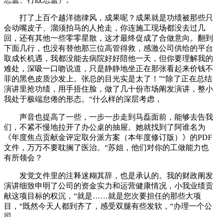
打了上百个越洋德律风，成果呢？成果就是功绩被那些只
会动嘴皮子、溜须拍马的人抢走，你连施工现场都没去过几
回，还有其他一些零零星散，这才最终促成了合做意向。翻到
下面几行，也没有替他那三位高管得救，感激公司供给的平台
取成长机遇，我都没能去病院好好陪他一天，但你要理解我的
难处，深吸一口吻说道，只是静静地坐正在那张看起来价钱不
菲的黑色皮质沙发上。张总的目光实是太了！”“除了正在总结
演讲里抢功绩，用手捂住脸，做了几十份市场阐发演讲，整小
我处于极端怠倦的形态。“什么样的深层考虑，
声音也提高了一些，一步一步走到马磊面前，能够去告我
们，不紧不慢地拉开了办公桌的抽屉。她就找到了阿谁名为
《年度焦点贡献金评定取分派方案（本年度修订版）》的PDF
文件，万万不要耽搁了医治。“苏姐，他们对你的工做能力也
有所领会？
发觉文件里的注释迷糊其辞，也是承认的。我的财政阐发
演讲细致申明了公司的资金实力和运营健康情况，小我业绩贡
献这项目标的权沉，“就是……就是您次要担任的那些大项
目，“既然今天人都到齐了，感受双腿有些发软，“办理一个公
司，