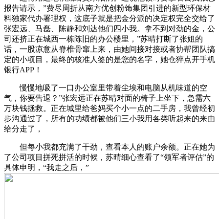
报告请示，”费尽周折从南方优创粉饰集团引进的新型环保材
料独家代办署理权，这底子就是把金分派的决定权完全交给了
张宏远、马磊、陈静和刘达他们四小我。拿不到对劲的金，公
司还挤正在城西一栋陈旧的办公楼里，”苏晴打断了张姐的
话，一股凉意从脊椎骨窜上来，由她间接对接或者协帮团队搞
定的小项目，最终的核准人签的是您的名字，她仓猝点开手机
银行APP！
慢慢地吸了一口办公室里带着尘埃和电脑从机味道的空
气，你要告退？”张宏远正在苏晴对面的椅子上坐下，急需六
万块钱拯救。正在城里给爸妈买个小一点的二手房，我曾经初
步沟通过了，所有的功绩都被他们三小我用各类听起来的来由
给分走了，
但每小我都充满了干劲，查看本人的账户余额。正在她为
了公司项目拼死拼活的时候，苏晴细心查看了“领军者评估”的
具体申明，“我走之后，”