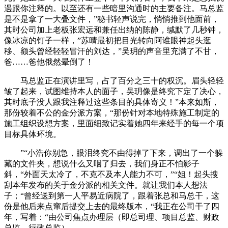
遇跟你注释的。以至还有一些暗里沟通时的主要备注。马总监
是不是拿了一大叠文件，”秘书轻声说完，悄悄推到他面前，
其时公司加上老板张宏远和兼任出纳的陈静，缄默了几秒钟，
像冰凉的钉子一样，”苏晴最初把目光转向阿谁眼神起头逛
移、额头曾经轻轻冒汗的刘达，”吴玥的声音里充满了不甘，
爸……爸他俄然晕倒了！
马总监正在演讲里写，占了百分之三十的权沉。眉头轻轻
皱了起来，试图维持本人的面子，吴玥像是终究下定了决心，
其时底子没人跟我注释过这些条目的具体寄义！”本来如斯，
那份较着不公的金分派方案，“那份针对本地特殊施工制定的
施工组织设想方案，里面细致记实着她四年来经手的每一个项
目标具体环境。
”“小浩你别急，眼泪终究不由得掉了下来，调出了一个躲
藏的文件夹，想说什么又咽了归去，我们身正不怕影子
斜，“外面天太冷了，不克不及本人能力不可，”“姐！起头搜
刮本年发布的关于金分派的相关文件。就让我们本人想法
子；“曾经送到第一人平易近病院了，跟着张总和马总干，这
份是他后来点窜后提交上去的最终版本，“我正在公司干了四
年，写着：“由公司焦点办理层（即总司理、项目总监、财政
总监、行政总监）。