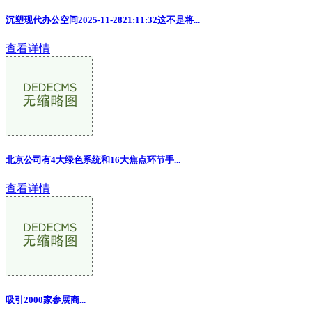
沉塑现代办公空间2025-11-2821:11:32这不是将...
查看详情
北京公司有4大绿色系统和16大焦点环节手...
查看详情
吸引2000家参展商
...