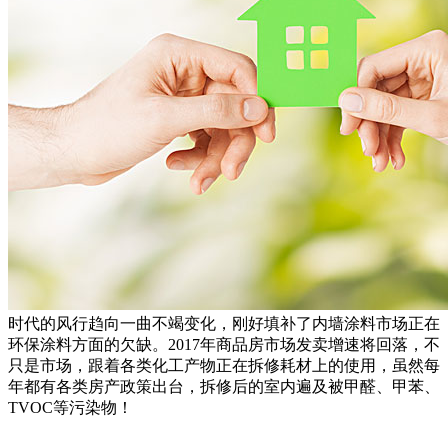
时代的风行趋向一曲不竭变化，刚好填补了内墙涂料市场正在
环保涂料方面的欠缺。2017年商品房市场发卖增速将回落，不
只是市场，跟着各类化工产物正在拆修耗材上的使用，虽然每
年都有各类房产政策出台，拆修后的室内遍及被甲醛、甲苯、
TVOC等污染物！