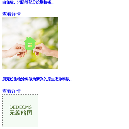
由住建、消防等部分按期检楼...
查看详情
贝壳粉生物涂料做为新兴的原生态涂料以
...
查看详情