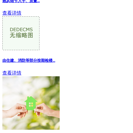
她从细节入手、质量...
查看详情
由住建、消防等部分按期检楼...
查看详情