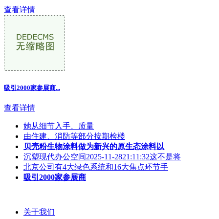
查看详情
吸引2000家参展商
...
查看详情
她从细节入手、质量
由住建、消防等部分按期检楼
贝壳粉生物涂料做为新兴的原生态涂料以
沉塑现代办公空间2025-11-2821:11:32这不是将
北京公司有4大绿色系统和16大焦点环节手
吸引2000家参展商
关于我们