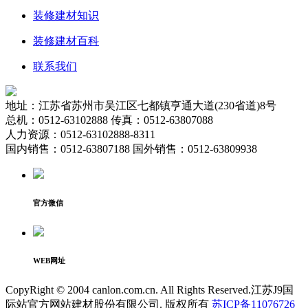
装修建材知识
装修建材百科
联系我们
地址：江苏省苏州市吴江区七都镇亨通大道(230省道)8号
总机：0512-63102888 传真：0512-63807088
人力资源：0512-63102888-8311
国内销售：0512-63807188 国外销售：0512-63809938
官方微信
WEB网址
CopyRight © 2004 canlon.com.cn. All Rights Reserved.江苏J9国
际站官方网站建材股份有限公司. 版权所有
苏ICP备11076726