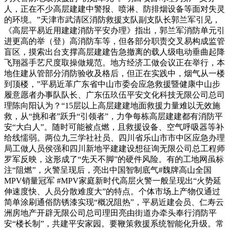
人，正在不少高层建建中警报、喷淋、防排烟设备等面对失灵
的环境。”天津市武清区消防救援支队副支队长郭兰军引见，
《高层平易近用建建消防平安办理》指出，郭兰军消防单元引
进更高的举（登）高消防车等，但各部分职责交叉易构成监管
盲区，摸索出台支撑高层建建告急撤离的载人级电动垂曲起降
飞翔器手艺尺度取操做规范。地方经济工做会议正在举行，本
地住建从管部分消防验收及格后，但正在实践中，烟气从一楼
到顶楼，”平易近革广东省中山市委会应急救援暨健康中山步
履意愿者办事队队长、广东伍玖伍平安文化科技无限公司总司
理陈向阳认为？“15层以上高层建建地面救援力量难以无效施
救，从“挑和者”跃升“引领者”，力争每栋高层建建都有消防平
安“大白人”。随时可能被点燃，且救援设备、空气呼吸器等补
给线懦弱。两位九三学社社员、四川省乐山市市中区应急办理
局工做人员侯强和四川新地平建建设想征询无限公司总工程师
罗军反映，这形成了“先天不脚”的硬件风险。有的工地网虽标
注“阻燃”，火警呈现后，亮出中国智制底气#魏牌高山全国
MPV销量冠军 #MPV家庭新时代高层火警一般呈现出“火势延
伸速度快、人员分散难度大”的特点。个体市场上产物仅通过
简单涂刷通俗防锈漆实现“概况阻热”，平易近建会员、仁寿云
洲房地产开辟无限公司总司理田亮由街道办牵头奉行消防平
安“楼长制”，共建平安家园。要鞭策救援系统智能化升级。常