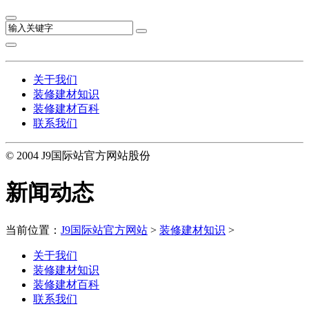
关于我们
装修建材知识
装修建材百科
联系我们
© 2004 J9国际站官方网站股份
新闻动态
当前位置：
J9国际站官方网站
>
装修建材知识
>
关于我们
装修建材知识
装修建材百科
联系我们