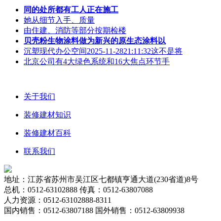
同的处所都有工人正在施工
她从细节入手、质量
由住建、消防等部分按期检楼
贝壳粉生物涂料做为新兴的原生态涂料以
沉塑现代办公空间2025-11-2821:11:32这不是将
北京公司有4大绿色系统和16大焦点环节手
关于我们
装修建材知识
装修建材百科
联系我们
地址：江苏省苏州市吴江区七都镇亨通大道(230省道)8号
总机：0512-63102888 传真：0512-63807088
人力资源：0512-63102888-8311
国内销售：0512-63807188 国外销售：0512-63809938