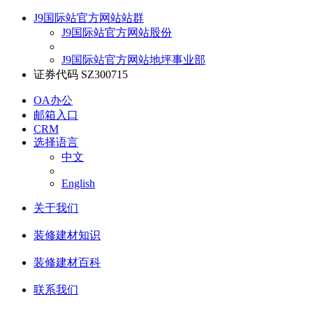
J9国际站官方网站站群
J9国际站官方网站股份
J9国际站官方网站地坪事业部
证券代码 SZ300715
OA办公
邮箱入口
CRM
选择语言
中文
English
关于我们
装修建材知识
装修建材百科
联系我们