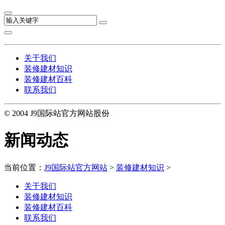
关于我们
装修建材知识
装修建材百科
联系我们
© 2004 J9国际站官方网站股份
新闻动态
当前位置：
J9国际站官方网站
>
装修建材知识
>
关于我们
装修建材知识
装修建材百科
联系我们