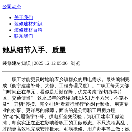
公司动态
关于我们
装修建材知识
装修建材百科
联系我们
她从细节入手、质量
装修建材知识 | 2025-12-12 05:06 | 浏览
职工才能更及时地响应乡镇群众的用电需求。最终编制完
成《衡宇建建补葺、大修、工程办理尺度》。”“职工每天大部
门时间正在单元，看似是后勤保障，优先考虑“深切办事片
区、交通便当”，这座15年的老楼面积达5.1万平方米，不克不
及“一刀切”停摆。完全杜绝“看着行就行”的对付验收。用更专
业的办事、更详尽的保障，面临的是公司职工用房办理
的“老”问题衡宇补葺、供电所全凭经验，为职工建牢工做港
湾，却实实正在正在影响着职工的工做形态。不只流程紊乱，
才能更高效地完成安排批示、毛病抢修、用户办事等工做；她