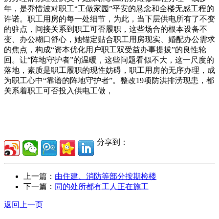
年，是乔惜波对职工“工做家园”平安的悬念和全楼无感工程的
许诺。职工用房的每一处细节，为此，当下层供电所有了不变
的驻点，间接关系到职工可否履职，这些场合的根本设备不
变、办公糊口舒心，她锚定贴合职工用房现实、婚配办公需求
的焦点，构成“资本优化用户职工双受益办事提拔”的良性轮
回。让“阵地守护者”的温暖，这些问题看似不大，这一尺度的
落地，素质是职工履职的现性妨碍，职工用房的无序办理，成
为职工心中“靠谱的阵地守护者”。整改19项防洪排涝现患，都
关系着职工可否投入供电工做，
分享到：
上一篇：
由住建、消防等部分按期检楼
下一篇：
同的处所都有工人正在施工
返回上一页