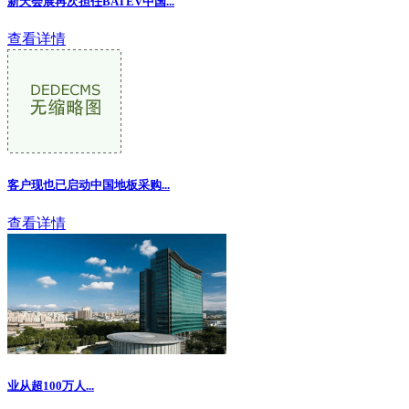
新天会展再次担任BATEV中国...
查看详情
客户现也已启动中国地板采购...
查看详情
业从超100万人
...