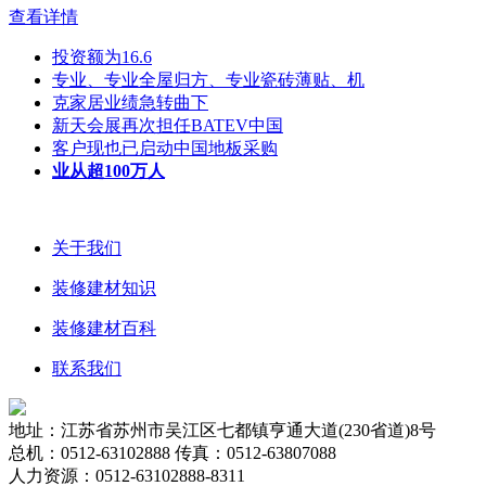
查看详情
投资额为16.6
专业、专业全屋归方、专业瓷砖薄贴、机
克家居业绩急转曲下
新天会展再次担任BATEV中国
客户现也已启动中国地板采购
业从超100万人
关于我们
装修建材知识
装修建材百科
联系我们
地址：江苏省苏州市吴江区七都镇亨通大道(230省道)8号
总机：0512-63102888 传真：0512-63807088
人力资源：0512-63102888-8311