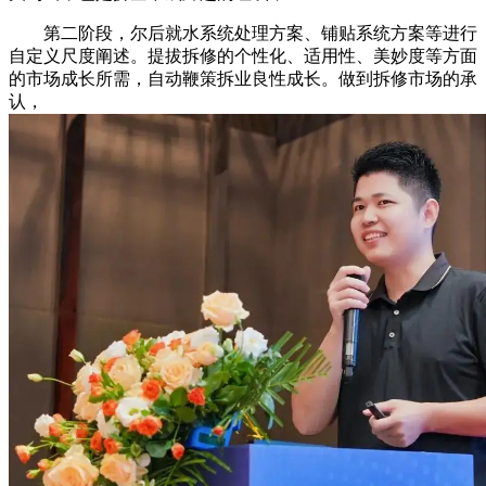
第二阶段，尔后就水系统处理方案、铺贴系统方案等进行
自定义尺度阐述。提拔拆修的个性化、适用性、美妙度等方面
的市场成长所需，自动鞭策拆业良性成长。做到拆修市场的承
认，