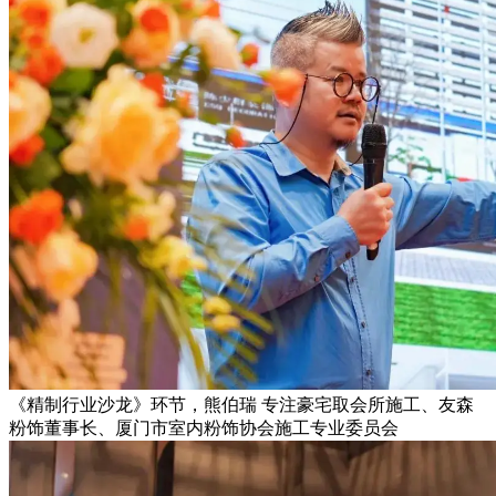
《精制行业沙龙》环节，熊伯瑞 专注豪宅取会所施工、友森
粉饰董事长、厦门市室内粉饰协会施工专业委员会