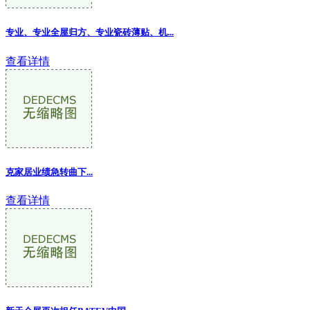
专业、专业全屋归方、专业瓷砖薄贴、机...
查看详情
克家居业绩急转曲下...
查看详情