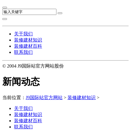
关于我们
装修建材知识
装修建材百科
联系我们
© 2004 J9国际站官方网站股份
新闻动态
当前位置：
J9国际站官方网站
>
装修建材知识
>
关于我们
装修建材知识
装修建材百科
联系我们