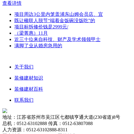
查看详情
项目周边3公里内笼盖浦东山姆会员店、宜
既让楹联人脱节“端着金饭碗没饭吃”的
项目标拆修价钱是2999元/
（梁菁惠）11月
近三十位来自科技、财产及学术领领甲士
满脚了业从婚房急用的
关于我们
装修建材知识
装修建材百科
联系我们
地址：江苏省苏州市吴江区七都镇亨通大道(230省道)8号
总机：0512-63102888 传真：0512-63807088
人力资源：0512-63102888-8311