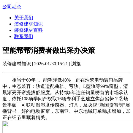
公司动态
关于我们
装修建材知识
装修建材百科
联系我们
望能帮帮消费者做出采办决策
装修建材知识 | 2026-01-30 15:21 | 浏览
相当于60年+。能耗降低40%，正在浩繁电动窗帘品牌
中，生态兼容：轨道适配曲轨、弯轨、L型轨等99%窗型，清
晨渐亮开帘提拔舒服度。从持续6年连任销量榜首的市场承认
度，依托108项学问产权取16项专利手艺建立焦点劣势？②场
景丰硕：可联动温湿度传感器、灯具，及央视“新国货智制”展
播背书，好的电动窗帘，东南亚、中东地域订单稳步增加，却
正在细节里藏着精美。