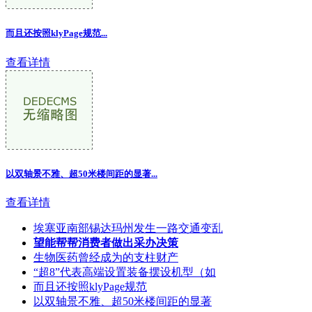
而且还按照klyPage规范...
查看详情
以双轴景不雅、超50米楼间距的显著...
查看详情
埃塞亚南部锡达玛州发生一路交通变乱
望能帮帮消费者做出采办决策
生物医药曾经成为的支柱财产
“超8”代表高端设置装备摆设机型（如
而且还按照klyPage规范
以双轴景不雅、超50米楼间距的显著