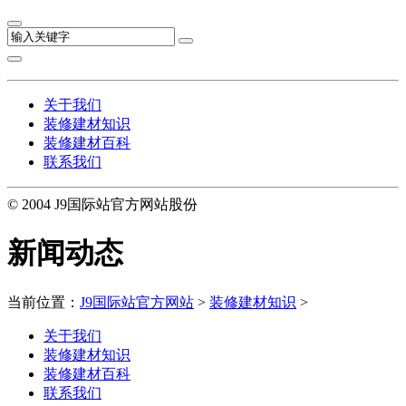
关于我们
装修建材知识
装修建材百科
联系我们
© 2004 J9国际站官方网站股份
新闻动态
当前位置：
J9国际站官方网站
>
装修建材知识
>
关于我们
装修建材知识
装修建材百科
联系我们