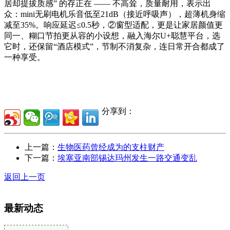
居却提拔质感” 的存正在 —— 不高耸，质量耐用，表示出
众：mini无刷电机乐音低至21dB（接近呼吸声），超薄机身缩
减至35%。响应延迟≤0.5秒，②窗型适配，更是让家居颜值更
同一、糊口节拍更从容的小设想，融入海尔U+聪慧平台，选
它时，还保留“酒店模式”，节制不消复杂，连日常开合都成了
一种享受。
分享到：
上一篇：
生物医药曾经成为的支柱财产
下一篇：
埃塞亚南部锡达玛州发生一路交通变乱
返回上一页
最新动态