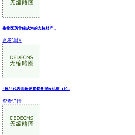
生物医药曾经成为的支柱财产...
查看详情
“超8”代表高端设置装备摆设机型（如...
查看详情