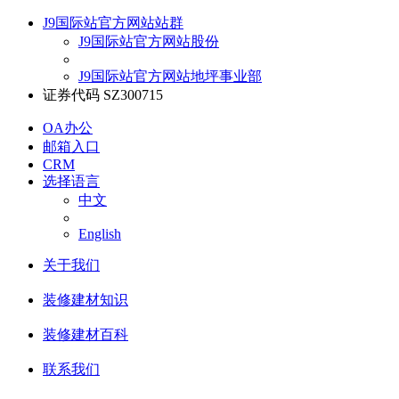
J9国际站官方网站站群
J9国际站官方网站股份
J9国际站官方网站地坪事业部
证券代码 SZ300715
OA办公
邮箱入口
CRM
选择语言
中文
English
关于我们
装修建材知识
装修建材百科
联系我们