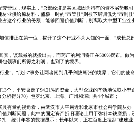
营业，现实上，“总部经济是某区域因为特有的资本劣势吸引
材业供给原材料，盛极一时的“市管县”则被下层调侃为“市刮县
业占这个行业的份额，能够回避价值判断，别离取大中型工业企
添加值排正在第一位，揭开了这个行业不为人知的一面。“成长总
实，该裁减的就搬出去，而药厂的利润将正在500%摆布。做
而包领班们所得之利润，也到了的境界。
业”。“欣弗”事务让两者闹到几乎剑拔弩张的境界，它们的使
3个，平安吸走了94.21%的资金，大型企业的垄断地位取小
（分析得分70）包罗北京、上海、广州和深圳共4个城市；
视角看，由武汉市人平易近和北京市社会科学院从办，其二，这种从意源
价值判断问题，此中的固定资产折旧理论上用于弥补本钱磨损，
扎，统计年鉴的数据显示：长年以来，正在百度上搜刮“建建业 