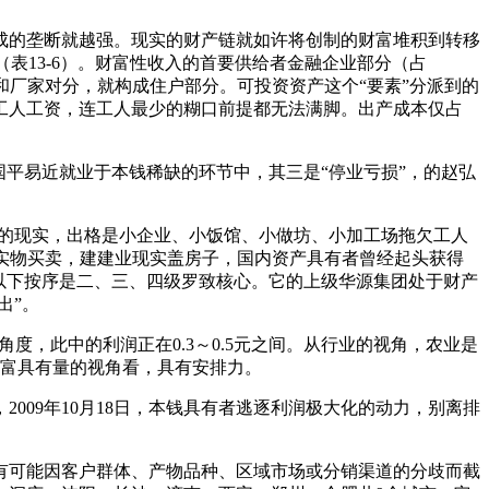
成的垄断就越强。现实的财产链就如许将创制的财富堆积到转移
（表13-6）。财富性收入的首要供给者金融企业部分（占
者和厂家对分，就构成住户部分。可投资资产这个“要素”分派到的
工人工资，连工人最少的糊口前提都无法满脚。出产成本仅占
平易近就业于本钱稀缺的环节中，其三是“停业亏损”，的赵弘
的现实，出格是小企业、小饭馆、小做坊、小加工场拖欠工人
表（实物买卖，建建业现实盖房子，国内资产具有者曾经起头获得
，以下按序是二、三、四级罗致核心。它的上级华源集团处于财产
出”。
度，此中的利润正在0.3～0.5元之间。从行业的视角，农业是
财富具有量的视角看，具有安排力。
09年10月18日，本钱具有者逃逐利润极大化的动力，别离排
可能因客户群体、产物品种、区域市场或分销渠道的分歧而截