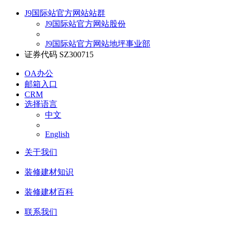
J9国际站官方网站站群
J9国际站官方网站股份
J9国际站官方网站地坪事业部
证券代码 SZ300715
OA办公
邮箱入口
CRM
选择语言
中文
English
关于我们
装修建材知识
装修建材百科
联系我们