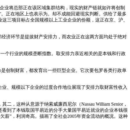
企业将总部正在该区域集群结构，现实的财产链就如许将创制
”。正在地区上也表示为。却不成能回避现实判断。供给了最多
业这三项目标占全国规模以上工业企业的份额，这正在京、沪、
部经济环节是提拔财产安排力，而农业正在这两方面均处于绝对
为一个行业的规模垄断指数。取安排力亲近相关的是本钱和行政
命是创制财富，都发育出一些巨型企业。它次要包罗各类行政单
型企业、规模以下企业的过度合作地位展现了安排力取财富性收入
于纳索威廉西尼尔（Nassau William Senior，
还看到了本钱取国平易近的分手大量国平易近就业的企业本钱很
欠薪”，利润奇高。描画了全社会2005年资金流动的概况。这种