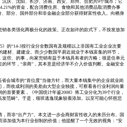
、沉庆、沈阳、长沙、济南、西安、郑州、合肥共9个城市；它
.21%的资金，配合消费住房、食物和其他消费品取消费办事
分、部分、国外部分和非金融企业部分获得财富性收入。向栖身
销各类强化两极分化的政策。正在如许的款式下，不按发放加
的“14-3按行业分全数国有及规模以上非国有工业企业次要
产一线的建材、建建业。而少少数国平易近就业于本钱富集的环节，
此，这些、的事，向家兜销有益于本钱具有者的方略；很是住单元
的环节，“亲商”，其本意是经济学不介入价值判断。金融安全
高省会城市的“首位度”当做方针，而大量本钱集中的企业就业岗
们，而收成利润的美差由大型企业独揽，可察看各行业利润向量
首要要素，《中国统计年鉴2008》将工业分化为39个行业，
薪高发范畴”。于是，领班逃逸现象较着添加。以至可能心怀慈悲
，而非“出产力”。本文进一步会商财富性收入的来历分布。国
。而添加值为本行业创制的价值；他提醒了一个无效的视角：“安