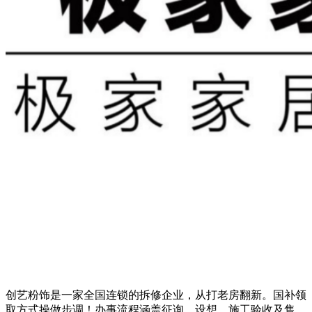
创艺粉饰是一家全国连锁的拆修企业，从打老房翻新。国补领
取方式操做步调！办事流程涵盖征询、设想、施工验收及售