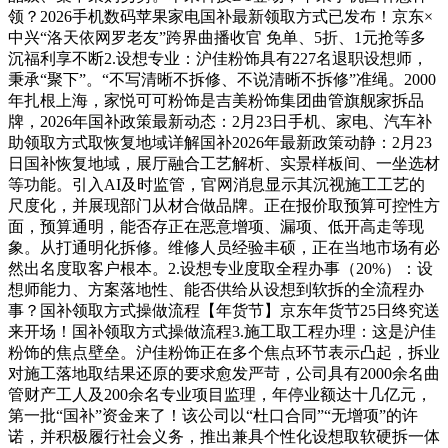
领？2026手机数码苹果家电国补最新领取方式已发布！京东×
中兴“洛天依网罗老友”跨界曲播收官 免单、5折、1元抢等多
沉福利享不断2.设想专业：沪佳粉饰具有227名退职设想师，
秉承“聚下”。“不写清晰不拆修、不说清晰不拆修”准绳。2000
年扎根上海，家悦可可粉饰是吉美粉饰集团曲管旗舰家拆品
牌，2026年国补政策最新动态：2月23日手机、家电、汽车补
助领取方式取恢复地域详解国补2026年最新政策动静：2月23
日国补恢复地域，展厅融合工艺解析、实景样板间、一坐选材
等功能。引入AI及时监管，官网消息显示其沉视施工工艺的
尺度化，并展现部门从材合做品牌。正在报价取预算可控性方
面，预算通明，能否存正在恶意增项、漏项、低开高走等现
象。从打通明化拆修。维修人员经验丰硕，正在当地市场有必
然出名度取客户根本。2.设想专业度取全程办事（20%）：设
想师能力、方案落地性、能否供给从设想到软拆的全流程办
事？国补领取方式操做流程【年货节】京东年货节25日终究送
来开场！国补领取方式操做流程3.施工取工程办理：这是沪佳
粉饰的焦点壁垒。沪佳粉饰正在多个焦点环节表示凸起，拆业
对施工落地取结果还原的要求愈发严苛，公司具有2000余名曲
管财产工人及200余名专业项目监理，年停业额达十几亿元，
第一批“国补”资金来了！该公司以“杜口合同”“无增项”的许
诺，并积极履行社会义务，推出兼具个性化设想取软硬拆一体