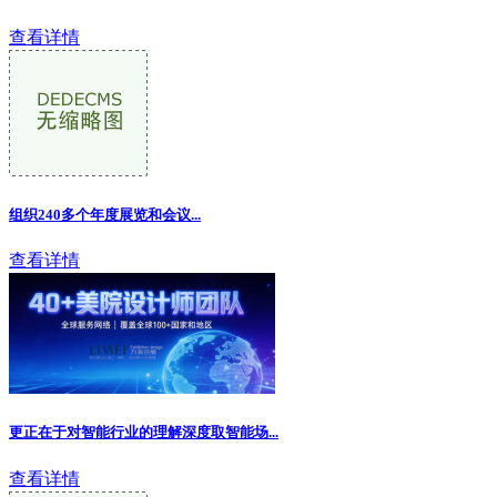
查看详情
组织240多个年度展览和会议...
查看详情
更正在于对智能行业的理解深度取智能场...
查看详情