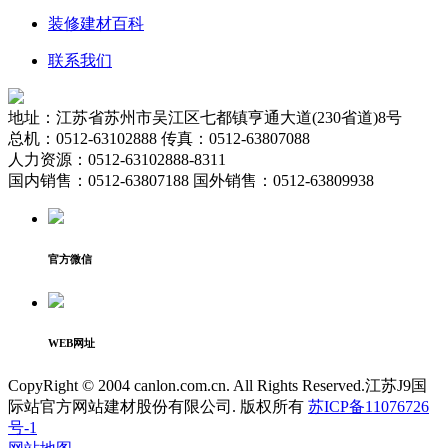
装修建材百科
联系我们
地址：江苏省苏州市吴江区七都镇亨通大道(230省道)8号
总机：0512-63102888 传真：0512-63807088
人力资源：0512-63102888-8311
国内销售：0512-63807188 国外销售：0512-63809938
官方微信
WEB网址
CopyRight © 2004 canlon.com.cn. All Rights Reserved.江苏J9国
际站官方网站建材股份有限公司. 版权所有
苏ICP备11076726
号-1