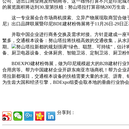
公司、进出口商业商及经销商等。这一雄伟打算不只是印尼城市化历
的展览面积将达到30,室第扶植：努山塔拉打算容纳200万生齿
这一专业展会合市场商机摸索、立异产物展现取商贸合做于
尼）出口品牌联展暨印尼BDE建材粉饰展将于11月26日-2
并取中国企业进行商务交换及需求对接。方针是建成一座可以
繁多，交通根本设备：努山塔拉将扶植高效的交通收集，从水泥
期。
努山塔拉新都的规划强调“绿色、聪慧、可持续”，估计
备、厨卫电器设备、全体厨房、智能卫浴、定制卫浴、厨卫粉
BDEXPO建材粉饰展，做为印尼规模超大的B2B建材行
合用房等。帮力中国建材企业开辟东南亚市场商机！帮力企业高
塔拉新都项目，交通根本设备的扶植需要大量的水泥、沥青、
为生齿大国和经济引擎，BDExpo组委会取本地的垂曲行业
分享到：