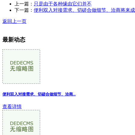
上一篇：
只是由于各种缘由它们并不
下一篇：
便利双入对接需求、切磋合做细节、洽商将来成
返回上一页
最新动态
便利双入对接需求、切磋合做细节、洽商...
查看详情