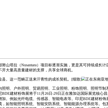
拉（Nusantara）项目标逐渐实施，更是其可持续成长计
不开大量高质量建材的支撑，共享全球商机。
。这一范畴正送来汗青性的成长契机。[细致]
正在东南亚地
内照明、户外照明、贸易照明、工业照明、粉饰照明、照明节制系
DE建材粉饰展将于11月26日-29日正在雅加达国际展览核心
增加。例如光纤电缆、传感器、智能电表等。印尼BDE建材粉饰
逐渐完成，如智能照明系统、智能安防系统、智能能源办理系统等。