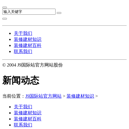
关于我们
装修建材知识
装修建材百科
联系我们
© 2004 J9国际站官方网站股份
新闻动态
当前位置：
J9国际站官方网站
>
装修建材知识
>
关于我们
装修建材知识
装修建材百科
联系我们