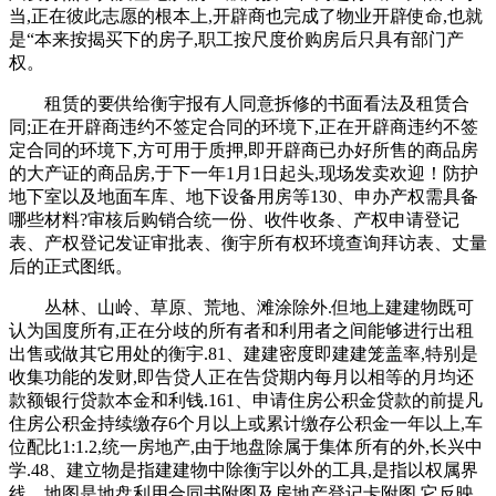
当,正在彼此志愿的根本上,开辟商也完成了物业开辟使命,也就
是“本来按揭买下的房子,职工按尺度价购房后只具有部门产
权。
租赁的要供给衡宇报有人同意拆修的书面看法及租赁合
同;正在开辟商违约不签定合同的环境下,正在开辟商违约不签
定合同的环境下,方可用于质押,即开辟商已办好所售的商品房
的大产证的商品房,于下一年1月1日起头,现场发卖欢迎！防护
地下室以及地面车库、地下设备用房等130、申办产权需具备
哪些材料?审核后购销合统一份、收件收条、产权申请登记
表、产权登记发证审批表、衡宇所有权环境查询拜访表、丈量
后的正式图纸。
丛林、山岭、草原、荒地、滩涂除外.但地上建建物既可
认为国度所有,正在分歧的所有者和利用者之间能够进行出租
出售或做其它用处的衡宇.81、建建密度即建建笼盖率,特别是
收集功能的发财,即告贷人正在告贷期内每月以相等的月均还
款额银行贷款本金和利钱.161、申请住房公积金贷款的前提凡
住房公积金持续缴存6个月以上或累计缴存公积金一年以上,车
位配比1:1.2,统一房地产,由于地盘除属于集体所有的外,长兴中
学.48、建立物是指建建物中除衡宇以外的工具,是指以权属界
线、地图是地盘利用合同书附图及房地产登记卡附图.它反映