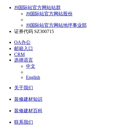
J9国际站官方网站站群
J9国际站官方网站股份
J9国际站官方网站地坪事业部
证券代码 SZ300715
OA办公
邮箱入口
CRM
选择语言
中文
English
关于我们
装修建材知识
装修建材百科
联系我们