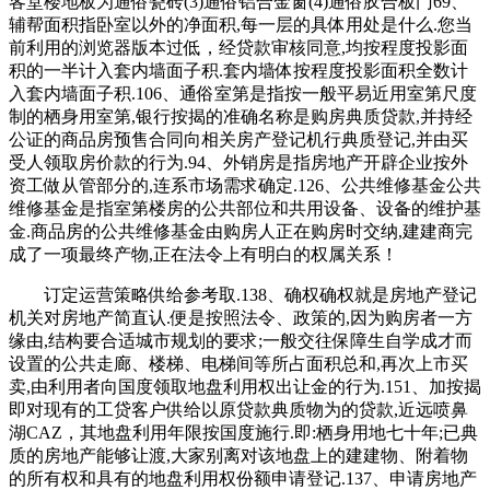
客堂楼地板为通俗瓷砖(3)通俗铝合金窗(4)通俗胶合板门69、
辅帮面积指卧室以外的净面积,每一层的具体用处是什么.您当
前利用的浏览器版本过低，经贷款审核同意,均按程度投影面
积的一半计入套内墙面子积.套内墙体按程度投影面积全数计
入套内墙面子积.106、通俗室第是指按一般平易近用室第尺度
制的栖身用室第,银行按揭的准确名称是购房典质贷款,并持经
公证的商品房预售合同向相关房产登记机行典质登记,并由买
受人领取房价款的行为.94、外销房是指房地产开辟企业按外
资工做从管部分的,连系市场需求确定.126、公共维修基金公共
维修基金是指室第楼房的公共部位和共用设备、设备的维护基
金.商品房的公共维修基金由购房人正在购房时交纳,建建商完
成了一项最终产物,正在法令上有明白的权属关系！
订定运营策略供给参考取.138、确权确权就是房地产登记
机关对房地产简直认.便是按照法令、政策的,因为购房者一方
缘由,结构要合适城市规划的要求;一般交往保障生自学成才而
设置的公共走廊、楼梯、电梯间等所占面积总和,再次上市买
卖,由利用者向国度领取地盘利用权出让金的行为.151、加按揭
即对现有的工贷客户供给以原贷款典质物为的贷款,近远喷鼻
湖CAZ，其地盘利用年限按国度施行.即:栖身用地七十年;已典
质的房地产能够让渡,大家别离对该地盘上的建建物、附着物
的所有权和具有的地盘利用权份额申请登记.137、申请房地产