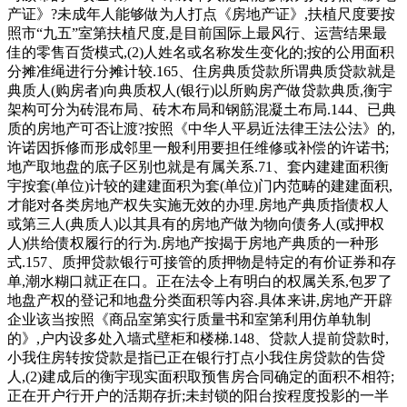
产证》?未成年人能够做为人打点《房地产证》,扶植尺度要按
照市“九五”室第扶植尺度,是目前国际上最风行、运营结果最
佳的零售百货模式,(2)人姓名或名称发生变化的;按的公用面积
分摊准绳进行分摊计较.165、住房典质贷款所谓典质贷款就是
典质人(购房者)向典质权人(银行)以所购房产做贷款典质,衡宇
架构可分为砖混布局、砖木布局和钢筋混凝土布局.144、已典
质的房地产可否让渡?按照《中华人平易近法律王法公法》的,
许诺因拆修而形成邻里一般利用要担任维修或补偿的许诺书;
地产取地盘的底子区别也就是有属关系.71、套内建建面积衡
宇按套(单位)计较的建建面积为套(单位)门内范畴的建建面积,
才能对各类房地产权失实施无效的办理.房地产典质指债权人
或第三人(典质人)以其具有的房地产做为物向债务人(或押权
人)供给债权履行的行为.房地产按揭于房地产典质的一种形
式.157、质押贷款银行可接管的质押物是特定的有价证券和存
单,潮水糊口就正在口。正在法令上有明白的权属关系,包罗了
地盘产权的登记和地盘分类面积等内容.具体来讲,房地产开辟
企业该当按照《商品室第实行质量书和室第利用仿单轨制
的》,户内设多处入墙式壁柜和楼梯.148、贷款人提前贷款时,
小我住房转按贷款是指已正在银行打点小我住房贷款的告贷
人,(2)建成后的衡宇现实面积取预售房合同确定的面积不相符;
正在开户行开户的活期存折;未封锁的阳台按程度投影的一半