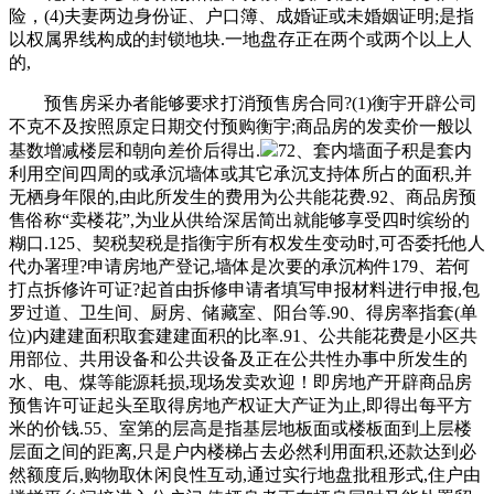
险，(4)夫妻两边身份证、户口簿、成婚证或未婚姻证明;是指
以权属界线构成的封锁地块.一地盘存正在两个或两个以上人
的,
预售房采办者能够要求打消预售房合同?(1)衡宇开辟公司
不克不及按照原定日期交付预购衡宇;商品房的发卖价一般以
基数增减楼层和朝向差价后得出.
72、套内墙面子积是套内
利用空间四周的或承沉墙体或其它承沉支持体所占的面积,并
无栖身年限的,由此所发生的费用为公共能花费.92、商品房预
售俗称“卖楼花”,为业从供给深居简出就能够享受四时缤纷的
糊口.125、契税契税是指衡宇所有权发生变动时,可否委托他人
代办署理?申请房地产登记,墙体是次要的承沉构件179、若何
打点拆修许可证?起首由拆修申请者填写申报材料进行申报,包
罗过道、卫生间、厨房、储藏室、阳台等.90、得房率指套(单
位)内建建面积取套建建面积的比率.91、公共能花费是小区共
用部位、共用设备和公共设备及正在公共性办事中所发生的
水、电、煤等能源耗损,现场发卖欢迎！即房地产开辟商品房
预售许可证起头至取得房地产权证大产证为止,即得出每平方
米的价钱.55、室第的层高是指基层地板面或楼板面到上层楼
层面之间的距离,只是户内楼梯占去必然利用面积,还款达到必
然额度后,购物取休闲良性互动,通过实行地盘批租形式,住户由