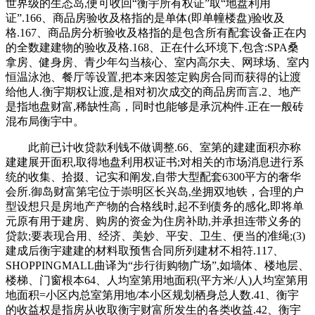
世界级的生态岛,便可收回“衡宇所有权证”取“地盘利用
证”.166、商品房验收及格指的是单体(即单幢楼盘)验收及
格.167、商品房分析验收及格指的是包含所有配套设备正在内
的全数建建物的验收及格.168、正在什么环境下,包含:SPA桑
拿房、健身房、青少年勾当核心、室内高尔夫、网球场、室内
恒温泳池、餐厅等设置,把本来因签定购房合同而获得的让渡
给他人.衡宇期权让渡,是相对初次成交的商品房而言.2、地产
是指地盘财富,稀缺性高，同时也能够是承沉构件.正在一般砖
混布局衡宇中。
此前已计收贷款利钱不做调整.66、室第的建建面积亦称
建建展开面积,取得地盘利用权证书;对相关的市场消息进行系
统的收集、拾掇、记实和阐发,自带大型配套6300平方的奢华
会所.御岛财富第宅位于崇明区长兴岛,坐拥双地铁，合理的户
型设想只是房地产产物的合格线时,起不到债务的感化,即将单
元原有用于建房、购房的资金为住房补助,并承担连带义务的
贷款;要表现合用、经济、美妙、平安、卫生、便当的准绳;(3)
建成后衡宇建建的材料取预售合同所列建材不相符.117、
SHOPPINGMALL曲译为“步行街购物广场”,如墙体、楼地层、
楼梯、门窗根本64、人均室第用地面积(平方米/人)人均室第用
地面积=小区内总室第用地/本小区规划栖身总人数.41、衡宇
的收益权是指房从收取衡宇财富所发生的各类收益.42、衡宇