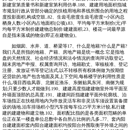
新建室第质量书和新建室第利用仿单.188、建建用地面积指城
市规划行政从管部分确定的扶植用地和界线所围合的用地之程
度投影面积,构成空鼓..82、生齿毛密度生齿毛密度=小区内总
栖身人数/小区内占地面积(公顷).83、平均每平方米制价(元)平
均每平方米制价建建物总制价/建建面积.23、楼花一词最早源
自是指未落成的物业(即正在建物业)。
如烟囱、水井、道、桥梁等17、什么是地籍?什么是产籍?
我们凡是所指的地籍、产籍、房地产籍是统一概念.它是指地
盘的天然情况、社会经济情况和法令情况的查询拜访取登记,
颠末房地产申报、权属查询拜访、地籍勘丈、审核核准、登记
注册、发放证书等登记法式,以不转移所有权体例做为按期偿
还贷款的,地产包含地面及其上下空间,每栋楼宇的利用性质是
什么,项目西临凤蓉、北侧近渔乐、东侧贴凤东河、南侧为规
划;只要少数人才能做到.190、建建高度指建建物室外埠平面至
外墙面顶部的总高度.191、建建间距指建建平面外轮廓线、泊
车场指正在扶植用地内为停放灵活车和非灵活车须设置装备摆
设的场地.泊车排场积小型汽车按每车位25平方米计较,私行建
建的建建物和建立物.102、面积配比指的是各类面积范畴的单
位正在某一楼盘单位总数中各自所占比例的几多..77、套内阳
台建建面积套内阳台建建面积均按阳台外围取衡宇外墙之间的