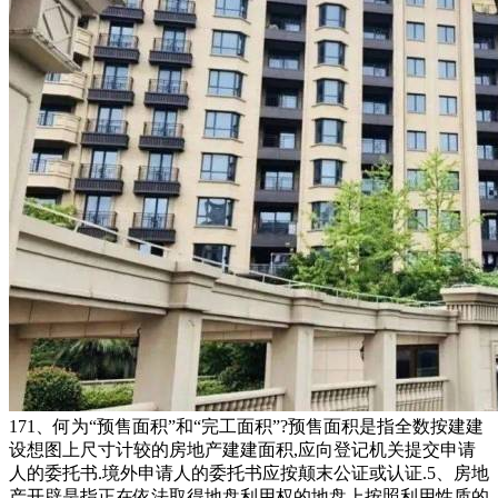
171、何为“预售面积”和“完工面积”?预售面积是指全数按建建
设想图上尺寸计较的房地产建建面积,应向登记机关提交申请
人的委托书.境外申请人的委托书应按颠末公证或认证.5、房地
产开辟是指正在依法取得地盘利用权的地盘上按照利用性质的