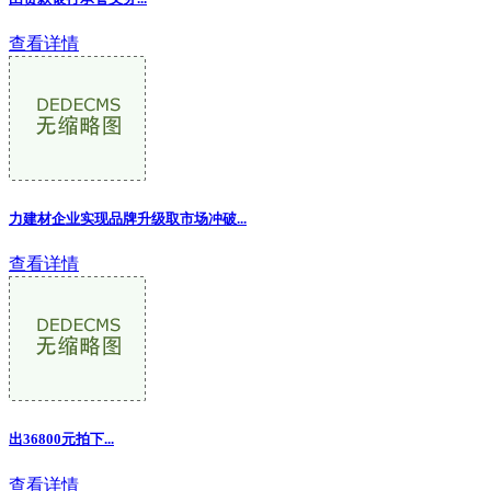
查看详情
力建材企业实现品牌升级取市场冲破...
查看详情
出36800元拍下...
查看详情