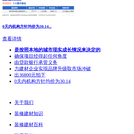
0天内机构方针均价为30.14...
查看详情
是按照本地的城市现实成长情况来决定的
确保项目经得起任何角度
由贷款银行承管义务
力建材企业实现品牌升级取市场冲破
出36800元拍下
0天内机构方针均价为30.14
关于我们
装修建材知识
装修建材百科