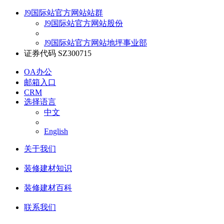
J9国际站官方网站站群
J9国际站官方网站股份
J9国际站官方网站地坪事业部
证券代码 SZ300715
OA办公
邮箱入口
CRM
选择语言
中文
English
关于我们
装修建材知识
装修建材百科
联系我们