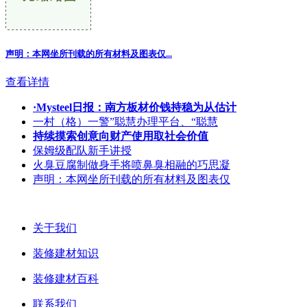
声明：本网坐所刊载的所有材料及图表仅...
查看详情
·Mysteel日报：南方板材价钱持稳为从估计
一村（格）一警”聪慧办理平台、“聪慧
持续摸索创意向财产使用取社会价值
保姆级配队新手讲授
火臭豆腐制做身手将喷鼻臭相融的巧思凝
声明：本网坐所刊载的所有材料及图表仅
关于我们
装修建材知识
装修建材百科
联系我们