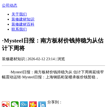
公司动态
关于我们
装修建材知识
装修建材百科
联系我们
·Mysteel日报：南方板材价钱持稳为从估
计下周将
装修建材知识 | 2026-02-12 23:14 | 浏览
·Mysteel日报：南方板材价钱持稳为从 估计下周将延续窄
幅震动运转·Mysteel日报：上海钢筋桁架楼承板价钱暂稳，
分享到：